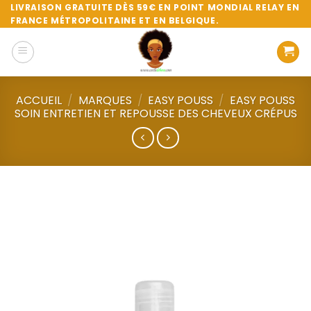
Passer
LIVRAISON GRATUITE DÈS 59€ EN POINT MONDIAL RELAY EN
FRANCE MÉTROPOLITAINE ET EN BELGIQUE.
au
contenu
ACCUEIL
/
MARQUES
/
EASY POUSS
/
EASY POUSS
SOIN ENTRETIEN ET REPOUSSE DES CHEVEUX CRÉPUS