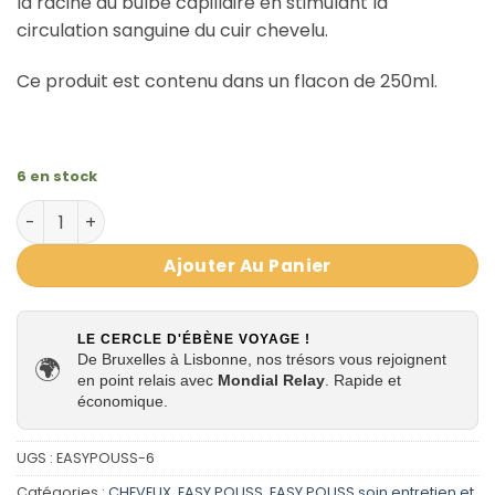
la racine du bulbe capillaire en stimulant la
circulation sanguine du cuir chevelu.
Ce produit est contenu dans un flacon de 250ml.
6 en stock
quantité de Shampoing Vitaminé Anti-chute Easy Pouss
Ajouter Au Panier
LE CERCLE D'ÉBÈNE VOYAGE !
De Bruxelles à Lisbonne, nos trésors vous rejoignent
🌍
en point relais avec
Mondial Relay
. Rapide et
économique.
UGS :
EASYPOUSS-6
Catégories :
CHEVEUX
,
EASY POUSS
,
EASY POUSS soin entretien et