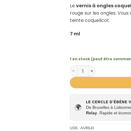
Le
vernis à ongles coque
rouge sur les ongles. Vou
teinte coquelicot.
7 ml
1 en stock (peut être comma
quantité de VERNIS À ONGLE
LE CERCLE D'ÉBÈNE 
🌍
De Bruxelles à Lisbonne,
Relay
. Rapide et écono
UGS :
AVRIL41