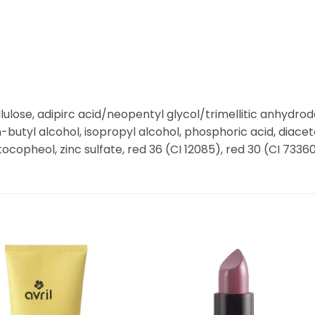
llulose, adipirc acid/neopentyl glycol/trimellitic anhydrod
-butyl alcohol, isopropyl alcohol, phosphoric acid, diace
ocopheol, zinc sulfate, red 36 (CI 12085), red 30 (CI 73360)