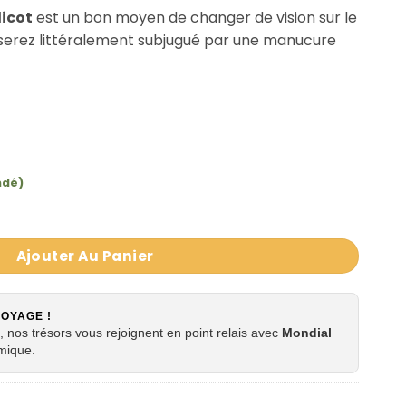
licot
est un bon moyen de changer de vision sur le
s serez littéralement subjugué par une manucure
ndé)
S COQUELICOT CERTIFIÉ BIO AVRIL 7 ML
Ajouter Au Panier
VOYAGE !
 nos trésors vous rejoignent en point relais avec
Mondial
mique.