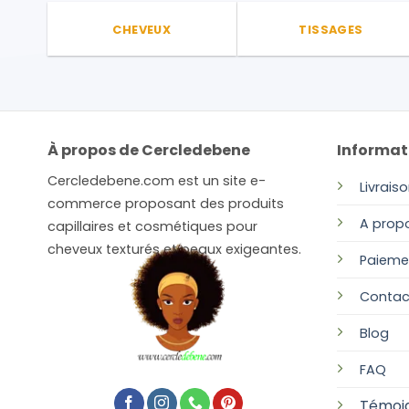
CHEVEUX
TISSAGES
À propos de Cercledebene
Informat
Cercledebene.com est un site e-
Livrais
commerce proposant des produits
A prop
capillaires et cosmétiques pour
cheveux texturés et peaux exigeantes.
Paieme
Contac
Blog
FAQ
Témoi