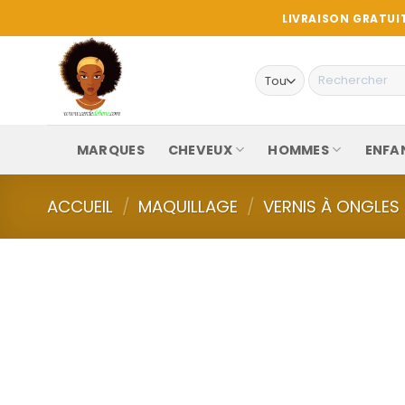
Passer
LIVRAISON GRATUIT
au
contenu
Recherche
pour :
MARQUES
CHEVEUX
HOMMES
ENFA
ACCUEIL
/
MAQUILLAGE
/
VERNIS À ONGLES