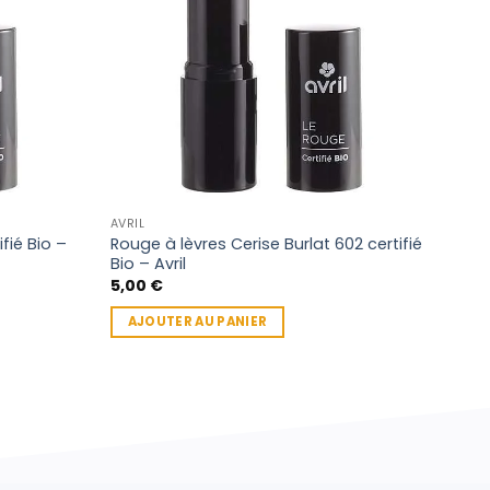
AVRIL
AVRIL
fié Bio –
Rouge à lèvres Cerise Burlat 602 certifié
Cray
Bio – Avril
Bio-
5,00
€
4,8
AJOUTER AU PANIER
AJ