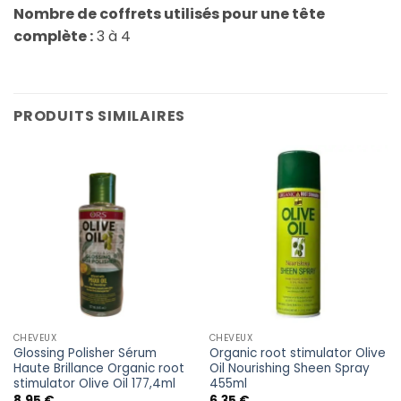
Nombre de coffrets utilisés pour une tête
complète :
3 à 4
PRODUITS SIMILAIRES
CHEVEUX
CHEVEUX
Glossing Polisher Sérum
Organic root stimulator Olive
Haute Brillance Organic root
Oil Nourishing Sheen Spray
stimulator Olive Oil 177,4ml
455ml
8,95
€
6,35
€