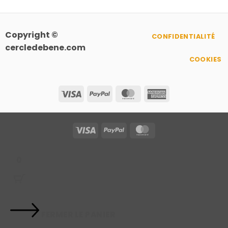
Copyright ©
CONFIDENTIALITÉ
cercledebene.com
COOKIES
Visa
PayPal
MasterCard
American
Express
Visa
PayPal
MasterCard
0
FERMER LE PANIER