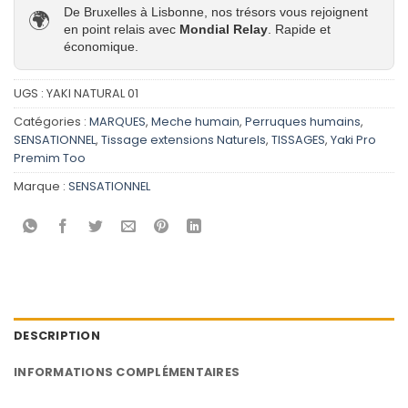
De Bruxelles à Lisbonne, nos trésors vous rejoignent
🌍
en point relais avec
Mondial Relay
. Rapide et
économique.
UGS :
YAKI NATURAL 01
Catégories :
MARQUES
,
Meche humain
,
Perruques humains
,
SENSATIONNEL
,
Tissage extensions Naturels
,
TISSAGES
,
Yaki Pro
Premim Too
Marque :
SENSATIONNEL
DESCRIPTION
INFORMATIONS COMPLÉMENTAIRES