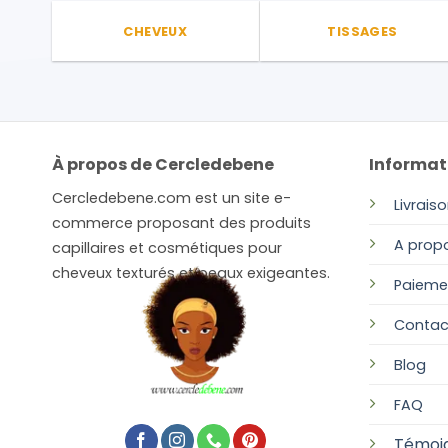
CHEVEUX
TISSAGES
À propos de Cercledebene
Informat
Cercledebene.com est un site e-
Livrais
commerce proposant des produits
A prop
capillaires et cosmétiques pour
cheveux texturés et peaux exigeantes.
Paieme
Contac
Blog
FAQ
Témoi