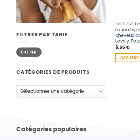
Lotion hyd
FILTRER PAR TARIF
cheveux a
Lovely Tot
6,55
€
Prix
Prix
FILTRER
min
max
AJOUTER 
CATÉGORIES DE PRODUITS
Catégories populaires