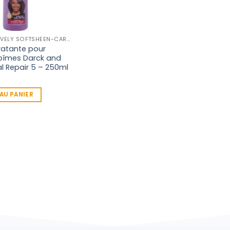
DARK AND LOVELY SOFTSHEEN-CARSON.
ratante pour
bîmes Darck and
al Repair 5 – 250ml
AU PANIER