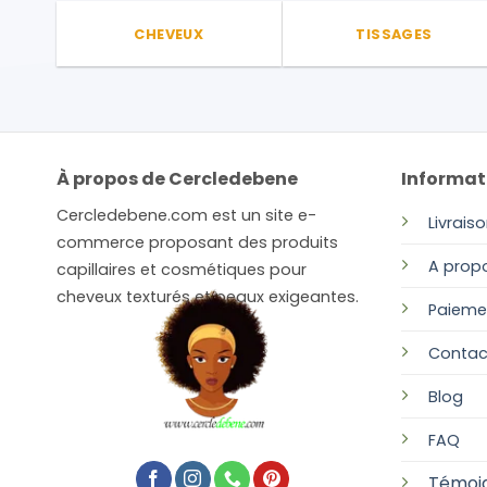
sur
la
CHEVEUX
TISSAGES
page
du
produit
À propos de Cercledebene
Informat
Cercledebene.com est un site e-
Livrais
commerce proposant des produits
A prop
capillaires et cosmétiques pour
cheveux texturés et peaux exigeantes.
Paieme
Contac
Blog
FAQ
Témoi