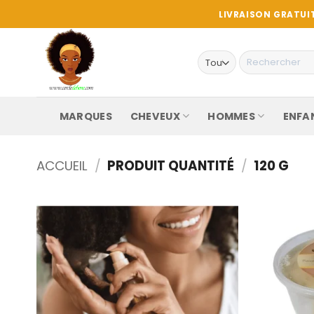
Passer
LIVRAISON GRATUIT
au
contenu
Recherche
pour :
MARQUES
CHEVEUX
HOMMES
ENFA
ACCUEIL
/
PRODUIT QUANTITÉ
/
120 G