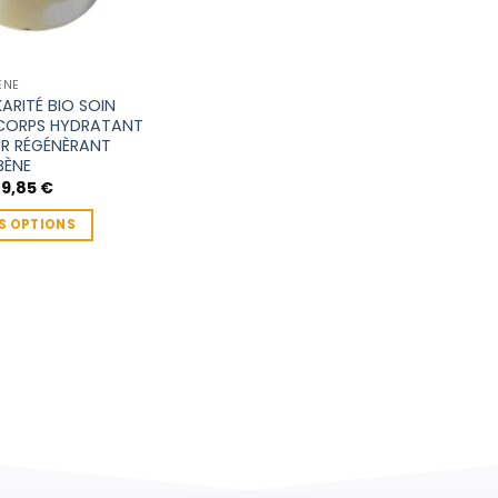
ÈNE
KARITÉ BIO SOIN
 CORPS HYDRATANT
R RÉGÉNÈRANT
BÈNE
Plage
19,85
€
de
prix :
S OPTIONS
2,00 €
à
19,85 €