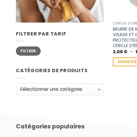
CERCLE D'ÉB
BEURRE DE 
FILTRER PAR TARIF
VISAGE ET
PROTECTEU
CERCLE D’É
Prix
Prix
2,00
€
–
FILTRER
min
max
CHOIX DE
Ce
CATÉGORIES DE PRODUITS
produit
a
plusieurs
variations.
Les
options
peuvent
Catégories populaires
être
choisies