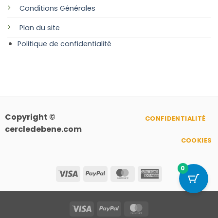
Conditions Générales
Plan
du site
Politique de confidentialité
Copyright ©
CONFIDENTIALITÉ
cercledebene.com
COOKIES
0
Visa
PayPal
MasterCard
American
Express
Visa
PayPal
MasterCard