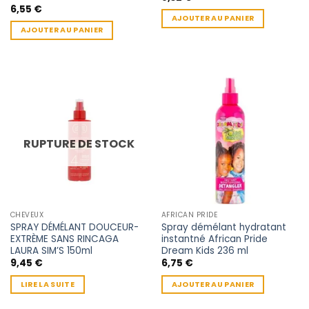
6,55
€
AJOUTER AU PANIER
AJOUTER AU PANIER
RUPTURE DE STOCK
CHEVEUX
AFRICAN PRIDE
SPRAY DÉMÉLANT DOUCEUR-
Spray démélant hydratant
EXTRÈME SANS RINCAGA
instantné African Pride
LAURA SIM’S 150ml
Dream Kids 236 ml
9,45
€
6,75
€
LIRE LA SUITE
AJOUTER AU PANIER