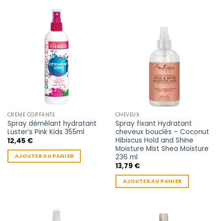
CRÈME COIFFANTE
CHEVEUX
Spray démêlant hydratant
Spray fixant Hydratant
Luster’s Pink Kids 355ml
cheveux bouclés – Coconut
Hibiscus Hold and Shine
12,45
€
Moisture Mist Shea Moisture
236 ml
AJOUTER AU PANIER
13,79
€
AJOUTER AU PANIER