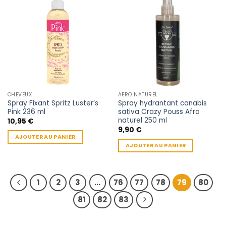
CHEVEUX
AFRO NATUREL
Spray Fixant Spritz Luster’s
Spray hydrantant canabis
Pink 236 ml
sativa Crazy Pouss Afro
naturel 250 ml
10,95
€
9,90
€
AJOUTER AU PANIER
AJOUTER AU PANIER
1
2
3
…
76
77
78
79
80
81
82
83