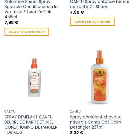
Brillantine Sheen Spray
CANTU Spray brillance beurre
Spéciale Conditioners à la
de karité Oil Sheen
Vitamine E Luster’s Pink
7,90
€
458ml
AJOUTER AU PANIER
7,95
€
AJOUTER AU PANIER
CANTU
CANTU
SPRAY DÉMÊLANT CANTU
Spray démêlant cheveux
BEURRE DE KARITÉ ET MIEL-
naturels Cantu Coil Calm
CONDITIONING DETANGLER
Detangler 237ml
FOR KIDS
8,32
€