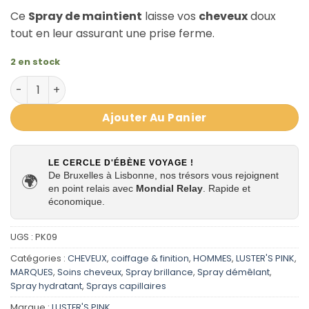
Ce
Spray de maintient
laisse vos
cheveux
doux
tout en leur assurant une prise ferme.
2 en stock
quantité de Spray de maintient à la vitamine E et B5 Hold
Ajouter Au Panier
LE CERCLE D'ÉBÈNE VOYAGE !
De Bruxelles à Lisbonne, nos trésors vous rejoignent
🌍
en point relais avec
Mondial Relay
. Rapide et
économique.
UGS :
PK09
Catégories :
CHEVEUX
,
coiffage & finition
,
HOMMES
,
LUSTER'S PINK
,
MARQUES
,
Soins cheveux
,
Spray brillance
,
Spray démêlant
,
Spray hydratant
,
Sprays capillaires
Marque :
LUSTER'S PINK