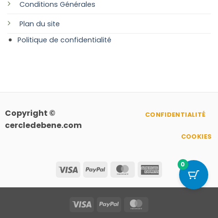
Conditions Générales
Plan
du site
Politique de confidentialité
Copyright ©
CONFIDENTIALITÉ
cercledebene.com
COOKIES
0
Visa
PayPal
MasterCard
American
Express
Visa
PayPal
MasterCard