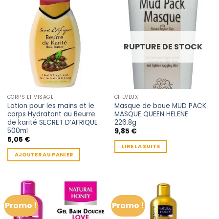
RUPTURE DE STOCK
CORPS ET VISAGE
CHEVEUX
Lotion pour les mains et le
Masque de boue MUD PACK
corps Hydratant au Beurre
MASQUE QUEEN HELENE
de karité SECRET D’AFRIQUE
226.8g
500ml
9,85
€
5,05
€
LIRE LA SUITE
AJOUTER AU PANIER
Promo !
Promo !