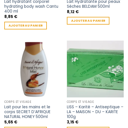
Lait hydratant corporel
Lait Hydratante pour peaux
hydrating body wash Cantu
Sèches BELDAM 500ml
400 ml
8,12
€
8,85
€
AJOUTER AU PANIER
AJOUTER AU PANIER
CORPS ET VISAGE
CORPS ET VISAGE
Lait pour les mains et le
LISS – Karité – Antiseptique –
corps SECRET D’AFRIQUE
LA – MAISON – DU – KARITE
NATURAL HONEY 500ml
100g
5,65
€
3,15
€