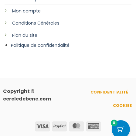
Mon compte
Conditions Générales
Plan
du site
Politique de confidentialité
Copyright ©
CONFIDENTIALITÉ
cercledebene.com
COOKIES
0
Visa
PayPal
MasterCard
American
Express