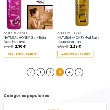
CORPS ET VISAGE
CORPS ET VISAGE
NATURAL HONEY Gel- Bain
NATURAL-HONEY Gel Bain
Douche Love
douche Argan
Le
Le
Le
Le
3,15
€
2,36
€
3,05
€
2,29
€
prix
prix
prix
prix
initial
actuel
initial
actuel
AJOUTER AU PANIER
AJOUTER AU PANIER
était :
est :
était :
est :
3,15 €.
2,36 €.
3,05 €.
2,29 €.
1
2
3
4
Catégories populaires