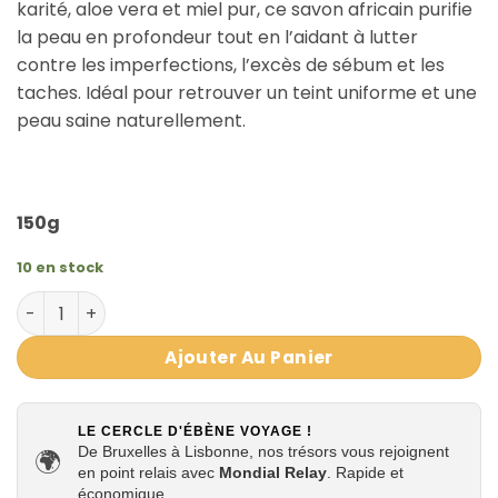
karité, aloe vera et miel pur, ce savon africain purifie
la peau en profondeur tout en l’aidant à lutter
contre les imperfections, l’excès de sébum et les
taches. Idéal pour retrouver un teint uniforme et une
peau saine naturellement.
150g
10 en stock
quantité de SAVON NOIR DUDU OSUN TROPICAL NATURALS
Ajouter Au Panier
LE CERCLE D'ÉBÈNE VOYAGE !
De Bruxelles à Lisbonne, nos trésors vous rejoignent
🌍
en point relais avec
Mondial Relay
. Rapide et
économique.