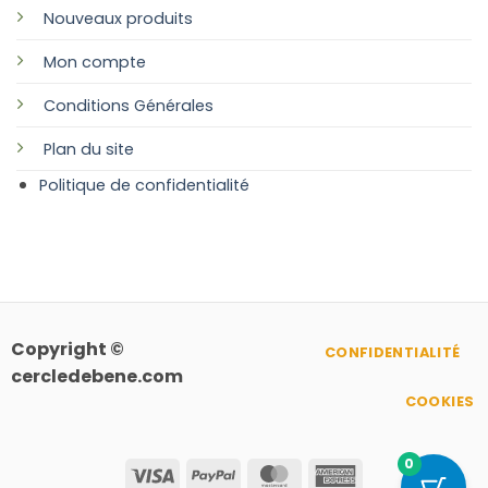
Nouveaux produits
Mon compte
Conditions Générales
Plan
du site
Politique de confidentialité
Copyright ©
CONFIDENTIALITÉ
cercledebene.com
COOKIES
0
Visa
PayPal
MasterCard
American