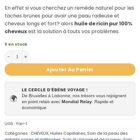
En effet si vous cherchez un remède naturel pour les
taches brunes pour avoir une peau radieuse et
cheveux longs et fort? alors
huile de ricin pur 100%
cheveux
est la solution à touts vos problèmes.
5 en stock
quantité de Huile de ricin 100% pure Yari 250ml
Ajouter Au Panier
LE CERCLE D'ÉBÈNE VOYAGE !
De Bruxelles à Lisbonne, nos trésors vous rejoignent
🌍
en point relais avec
Mondial Relay
. Rapide et
économique.
UGS :
Yari-1
Catégories :
CHEVEUX
,
Huiles Capillaires
,
Soin de la peau des
enfants noires et métissées
,
Soin du Visage et de la peau
,
Soin