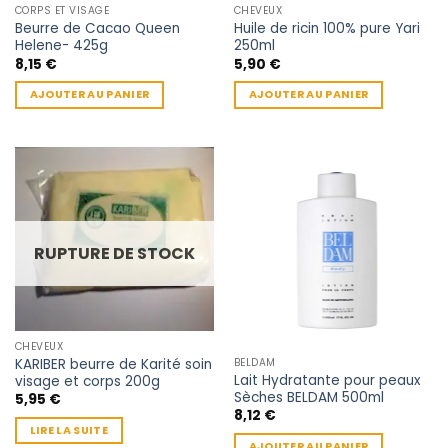
CORPS ET VISAGE
CHEVEUX
Beurre de Cacao Queen
Huile de ricin 100% pure Yari
Helene- 425g
250ml
8,15
€
5,90
€
AJOUTER AU PANIER
AJOUTER AU PANIER
RUPTURE DE STOCK
CHEVEUX
KARIBER beurre de Karité soin
BELDAM
Lait Hydratante pour peaux
visage et corps 200g
Sèches BELDAM 500ml
5,95
€
8,12
€
LIRE LA SUITE
AJOUTER AU PANIER