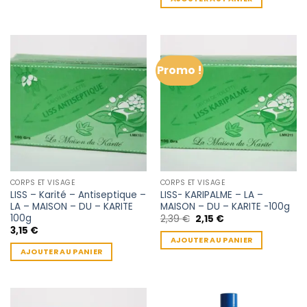
Promo !
CORPS ET VISAGE
CORPS ET VISAGE
LISS – Karité – Antiseptique –
LISS- KARIPALME – LA –
LA – MAISON – DU – KARITE
MAISON – DU – KARITE -100g
100g
Le
Le
2,39
€
2,15
€
prix
prix
3,15
€
initial
actuel
AJOUTER AU PANIER
était :
est :
AJOUTER AU PANIER
2,39 €.
2,15 €.