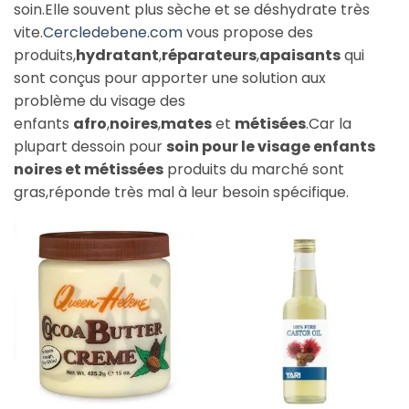
soin.Elle souvent plus sèche et se déshydrate très
vite.
Cercledebene.com
vous propose des
produits,
hydratant
,
réparateurs
,
apaisants
qui
sont conçus pour apporter une solution aux
problème du visage des
enfants
afro
,
noires
,
mates
et
métisées
.
Car la
plupart des
soin pour
soin pour le visage enfants
noires et métissées
produits du marché sont
gras,réponde très mal à leur besoin spécifique.