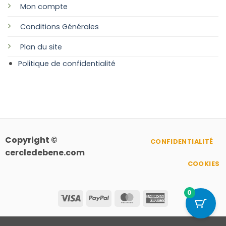
Mon compte
Conditions Générales
Plan
du site
Politique de confidentialité
Copyright ©
CONFIDENTIALITÉ
cercledebene.com
COOKIES
0
Visa
PayPal
MasterCard
American
Express