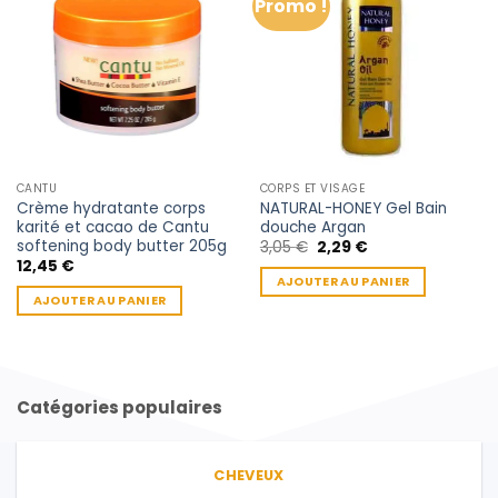
Promo !
CANTU
CORPS ET VISAGE
Crème hydratante corps
NATURAL-HONEY Gel Bain
karité et cacao de Cantu
douche Argan
softening body butter 205g
Le
Le
3,05
€
2,29
€
prix
prix
12,45
€
initial
actuel
AJOUTER AU PANIER
était :
est :
AJOUTER AU PANIER
3,05 €.
2,29 €.
Catégories populaires
CHEVEUX