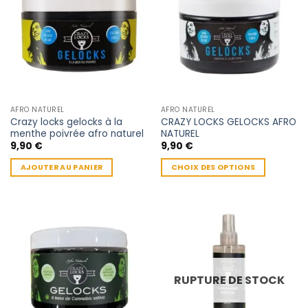
AFRO NATUREL
AFRO NATUREL
Crazy locks gelocks à la
CRAZY LOCKS GELOCKS AFRO
menthe poivrée afro naturel
NATUREL
9,90
€
9,90
€
AJOUTER AU PANIER
CHOIX DES OPTIONS
Ce
produit
a
plusieurs
variations.
Les
options
RUPTURE DE STOCK
peuvent
être