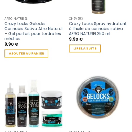
choisies
sur
la
AFRO NATUREL
CHEVEUX
page
Crazy Locks Gelocks
Crazy Locks Spray hydratant
du
Cannabis Sativa Afro Natural
à l’huile de cannabis sativa
produit
– Gel parfait pour tordre les
AFRO NATUREL250 ml
mèches
9,90
€
9,90
€
LIRE LA SUITE
AJOUTER AU PANIER