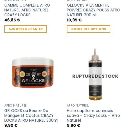
AFRO NATUREL
AFRO NATUREL
GAMME COMPLÈTE AFRO
GELOCKS À LA MENTHE
NATUREL AFRO NATUREL
POIVRÉE CRAZY POUSS AFRO
CRAZY LOCKS
NATUREL 200 ML
46,85
€
10,95
€
AJOUTER AU PANIER
CHOIX DES OPTIONS
Ce
produit
a
plusieurs
variations.
Les
options
RUPTURE DE STOCK
peuvent
être
choisies
sur
la
AFRO NATUREL
AFRO NATUREL
page
GELOCKS au Beurre De
Huile capillaire cannabis
du
Mangue Et Cactus CRAZY
sativa – Crazy Locks – Afro
produit
LOCKS AFRO NATUREL 300ml
Naturel
9,90
€
9,90
€