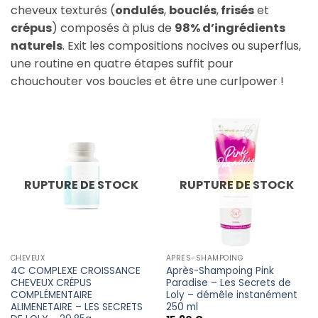
cheveux texturés (
ondulés
,
bouclés
,
frisés
et
crépus
) composés à plus de
98% d’ingrédients
naturels
. Exit les compositions nocives ou superflus,
une routine en quatre étapes suffit pour
chouchouter vos boucles et être une curlpower !
RUPTURE DE STOCK
RUPTURE DE STOCK
CHEVEUX
APRÈS-SHAMPOING
4C COMPLEXE CROISSANCE
Après-Shampoing Pink
CHEVEUX CRÉPUS
Paradise – Les Secrets de
COMPLÉMENTAIRE
Loly – démêle instanément
ALIMENETAIRE – LES SECRETS
250 ml