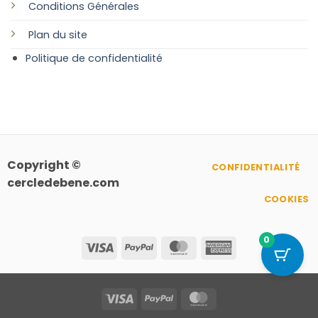
Conditions Générales
Plan
du site
Politique de confidentialité
Copyright ©
CONFIDENTIALITÉ
cercledebene.com
COOKIES
0
Visa
PayPal
MasterCard
American
Express
Visa
PayPal
MasterCard