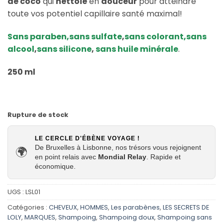
de coco
qui
nettoie
en
douceur
pour atteindre
toute vos potentiel capillaire santé maximal!
Sans paraben,sans sulfate
,
sans colorant,
sans
alcool
,
sans silicone
,
sans huile minérale
.
250 ml
Rupture de stock
LE CERCLE D'ÉBÈNE VOYAGE !
De Bruxelles à Lisbonne, nos trésors vous rejoignent
🌍
en point relais avec
Mondial Relay
. Rapide et
économique.
UGS :
LSL01
Catégories :
CHEVEUX
,
HOMMES
,
Les parabènes
,
LES SECRETS DE
LOLY
,
MARQUES
,
Shampoing
,
Shampoing doux
,
Shampoing sans