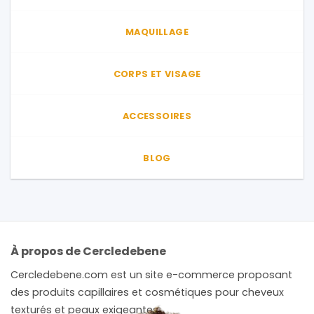
page
du
du
produit
MAQUILLAGE
produit
CORPS ET VISAGE
ACCESSOIRES
BLOG
À propos de Cercledebene
Cercledebene.com est un site e-commerce proposant
des produits capillaires et cosmétiques pour cheveux
texturés et peaux exigeantes.