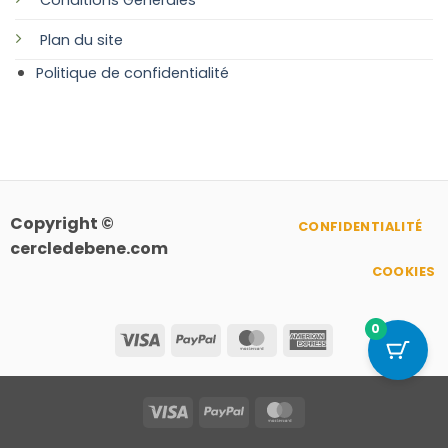
Plan
du site
Politique de confidentialité
Copyright ©
CONFIDENTIALITÉ
cercledebene.com
COOKIES
0
Visa
PayPal
MasterCard
American
Express
Visa
PayPal
MasterCard