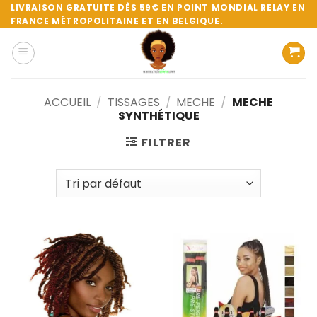
Passer
LIVRAISON GRATUITE DÈS 59€ EN POINT MONDIAL RELAY EN
FRANCE MÉTROPOLITAINE ET EN BELGIQUE.
au
contenu
ACCUEIL
/
TISSAGES
/
MECHE
/
MECHE
SYNTHÉTIQUE
FILTRER