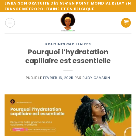
Passer
LIVRAISON GRATUITE DÈS 59€ EN POINT MONDIAL RELAY EN
FRANCE MÉTROPOLITAINE ET EN BELGIQUE.
au
contenu
ROUTINES CAPILLAIRES
Pourquoi l’hydratation
capillaire est essentielle
PUBLIÉ LE
FÉVRIER 13, 2025
PAR
RUDY GAVARIN