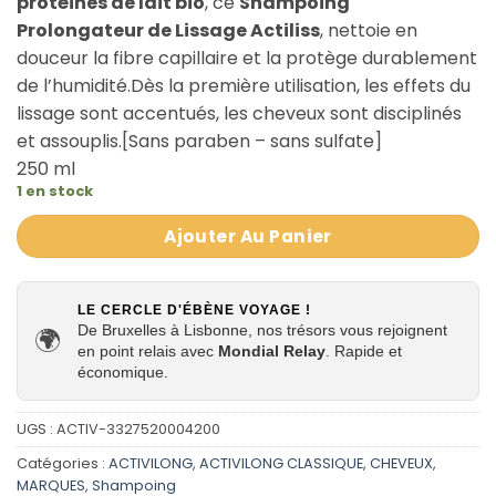
protéines de lait bio
, ce
Shampoing
Prolongateur de Lissage Actiliss
, nettoie en
douceur la fibre capillaire et la protège durablement
de l’humidité.Dès la première utilisation, les effets du
lissage sont accentués, les cheveux sont disciplinés
et assouplis.[Sans paraben – sans sulfate]
250 ml
1 en stock
Ajouter Au Panier
LE CERCLE D'ÉBÈNE VOYAGE !
De Bruxelles à Lisbonne, nos trésors vous rejoignent
🌍
en point relais avec
Mondial Relay
. Rapide et
économique.
UGS :
ACTIV-3327520004200
Catégories :
ACTIVILONG
,
ACTIVILONG CLASSIQUE
,
CHEVEUX
,
MARQUES
,
Shampoing