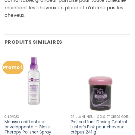
confortable, grandeur parfaite pour toute taille.Elle
maintient les cheveux en place et n’abîme pas les
cheveux.
PRODUITS SIMILAIRES
Promo !
CHEVEUX
BRILLANTINES - GELS ET CIRES COIFFANTE
Mousse coiffante et
Gel coiffant Desing Control
enveloppante – Gloss
Luster’s Pink pour cheveux
Therapy Polisher Spray –
crépus 241 g