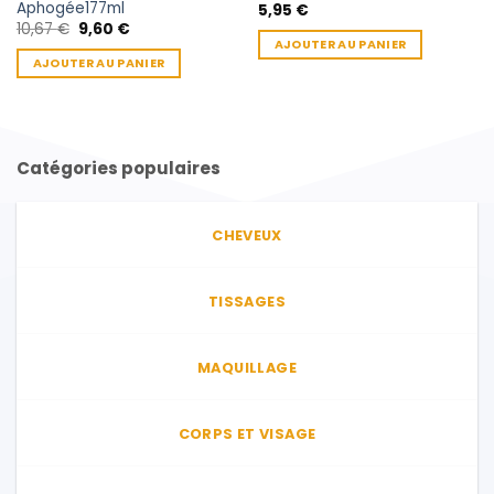
Aphogée177ml
5,95
€
Le
Le
10,67
€
9,60
€
prix
prix
AJOUTER AU PANIER
initial
actuel
AJOUTER AU PANIER
était :
est :
10,67 €.
9,60 €.
Catégories populaires
CHEVEUX
TISSAGES
MAQUILLAGE
CORPS ET VISAGE