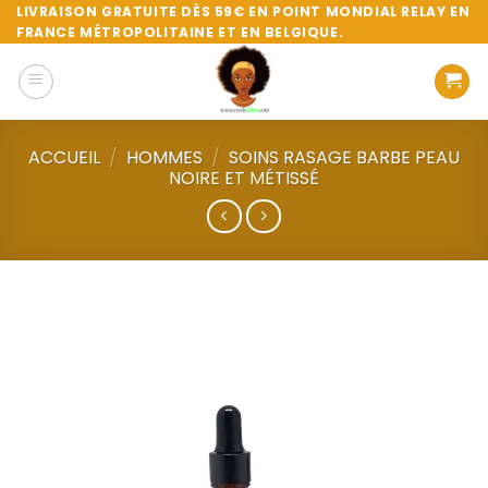
Passer
LIVRAISON GRATUITE DÈS 59€ EN POINT MONDIAL RELAY EN
FRANCE MÉTROPOLITAINE ET EN BELGIQUE.
au
contenu
ACCUEIL
/
HOMMES
/
SOINS RASAGE BARBE PEAU
NOIRE ET MÉTISSÉ