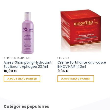
APRÈS-SHAMPOING
CHEVEUX
Après-Shampoing Hydratant
Crème fortifiante anti-casse
Equilibrant Aphogee 237ml
INNOV’HAIR 140ml
10,90
€
9,35
€
AJOUTER AU PANIER
AJOUTER AU PANIER
Catégories populaires