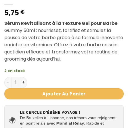
5,75
€
Sérum Revitalisant à la Texture Gel pour Barbe
Gummy 50ml : nourrissez, fortifiez et stimulez la
pousse de votre barbe grâce à sa formule innovante
enrichie en vitamines. Offrez à votre barbe un soin
quotidien efficace et transformez votre routine de
grooming dès aujourd’hui.
2 en stock
quantité de Sérum Revitalisant à la Texture Gel pour 
Ajouter Au Panier
LE CERCLE D'ÉBÈNE VOYAGE !
De Bruxelles à Lisbonne, nos trésors vous rejoignent
🌍
en point relais avec
Mondial Relay
. Rapide et