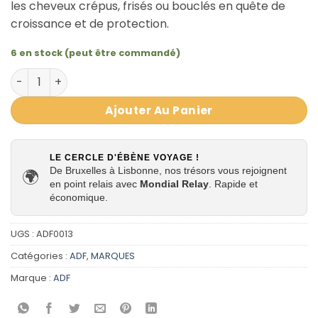
les cheveux crépus, frisés ou bouclés en quête de
croissance et de protection.
6 en stock (peut être commandé)
quantité de Huile Chébé pour cheveux 100% Naturel 105
Ajouter Au Panier
LE CERCLE D'ÉBÈNE VOYAGE !
De Bruxelles à Lisbonne, nos trésors vous rejoignent
🌍
en point relais avec
Mondial Relay
. Rapide et
économique.
UGS :
ADF0013
Catégories :
ADF
,
MARQUES
Marque :
ADF