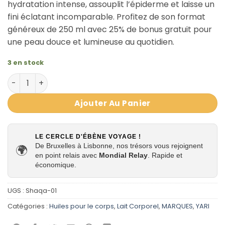
hydratation intense, assouplit l’épiderme et laisse un
fini éclatant incomparable. Profitez de son format
généreux de 250 ml avec 25% de bonus gratuit pour
une peau douce et lumineuse au quotidien.
3 en stock
quantité de Huile Corporelle Brillante au Cacao Shaqa S
Ajouter Au Panier
LE CERCLE D'ÉBÈNE VOYAGE !
De Bruxelles à Lisbonne, nos trésors vous rejoignent
🌍
en point relais avec
Mondial Relay
. Rapide et
économique.
UGS :
Shaqa-01
Catégories :
Huiles pour le corps
,
Lait Corporel
,
MARQUES
,
YARI