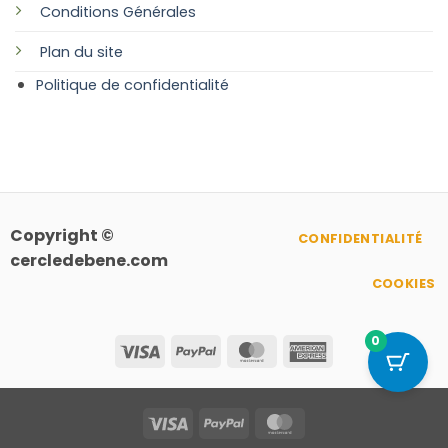
Conditions Générales
Plan
du site
Politique de confidentialité
Copyright ©
CONFIDENTIALITÉ
cercledebene.com
COOKIES
0
Visa
PayPal
MasterCard
American
Express
Visa
PayPal
MasterCard