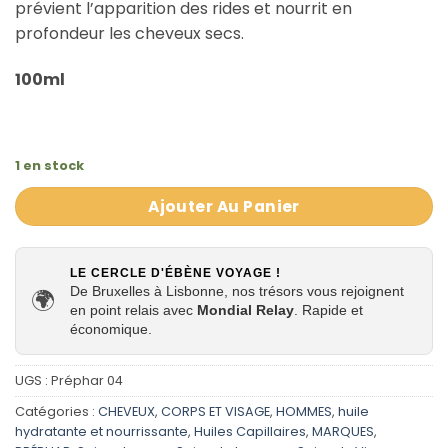
prévient l’apparition des rides et nourrit en
profondeur les cheveux secs.
100ml
1 en stock
Ajouter Au Panier
LE CERCLE D'ÉBÈNE VOYAGE !
De Bruxelles à Lisbonne, nos trésors vous rejoignent
🌍
en point relais avec
Mondial Relay
. Rapide et
économique.
UGS :
Préphar 04
Catégories :
CHEVEUX
,
CORPS ET VISAGE
,
HOMMES
,
huile
hydratante et nourrissante
,
Huiles Capillaires
,
MARQUES
,