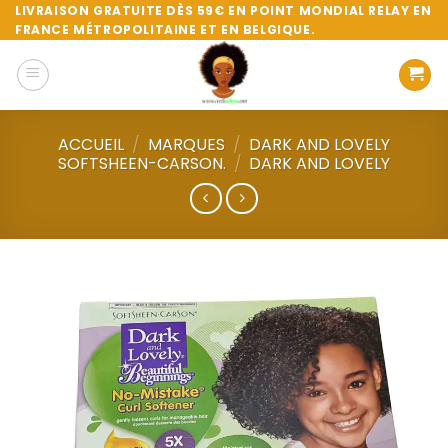
Passer
LIVRAISON GRATUITE DÈS 59€ EN POINT MONDIAL RELAY EN
FRANCE MÉTROPOLITAINE ET EN BELGIQUE.
au
contenu
ACCUEIL
/
MARQUES
/
DARK AND LOVELY
SOFTSHEEN-CARSON.
/
DARK AND LOVELY