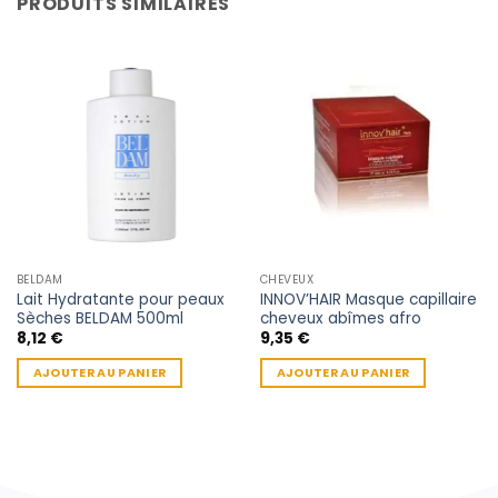
PRODUITS SIMILAIRES
BELDAM
CHEVEUX
Lait Hydratante pour peaux
INNOV’HAIR Masque capillaire
Sèches BELDAM 500ml
cheveux abîmes afro
8,12
€
9,35
€
AJOUTER AU PANIER
AJOUTER AU PANIER