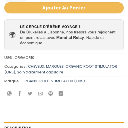
Ajouter Au Panier
LE CERCLE D'ÉBÈNE VOYAGE !
De Bruxelles à Lisbonne, nos trésors vous rejoignent
🌍
en point relais avec
Mondial Relay
. Rapide et
économique.
UGS :
ORGAOR10
Catégories :
CHEVEUX
,
MARQUES
,
ORGANIC ROOT STIMULATOR
(ORS)
,
Soin traitement capillaire
Marque :
ORGANIC ROOT STIMULATOR (ORS)
DESCRIPTION