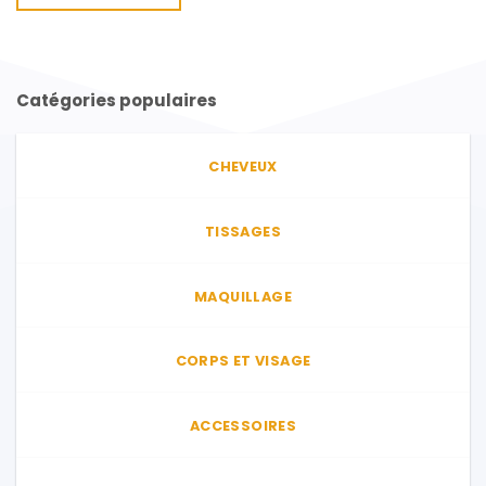
Ce
produit
a
plusieurs
Catégories populaires
variations.
Les
options
CHEVEUX
peuvent
être
choisies
TISSAGES
sur
la
page
MAQUILLAGE
du
produit
CORPS ET VISAGE
ACCESSOIRES