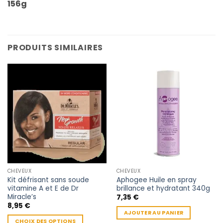
156g
PRODUITS SIMILAIRES
CHEVEUX
CHEVEUX
Kit défrisant sans soude
Aphogee Huile en spray
vitamine A et E de Dr
brillance et hydratant 340g
Miracle’s
7,35
€
8,95
€
AJOUTER AU PANIER
CHOIX DES OPTIONS