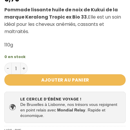
Pommade lissante huile de noix de Kukui de la
marque Keralong Tropic ex Bio 33.
Elle est un soin
idéal pour les cheveux anémiés, cassants et
maltraités.
110g
0 en stock
quantité de Pommade à l'huile de noix de Kukui d'hawaï 
AJOUTER AU PANIER
LE CERCLE D'ÉBÈNE VOYAGE !
De Bruxelles à Lisbonne, nos trésors vous rejoignent
🌍
en point relais avec
Mondial Relay
. Rapide et
économique.