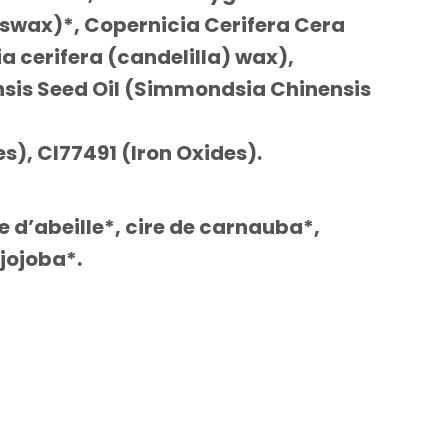
swax)*, Copernicia Cerifera Cera
 cerifera (candelilla) wax),
nsis Seed Oil (Simmondsia Chinensis
s), CI77491 (Iron Oxides)
.
e d’abeille*, cire de carnauba*,
 jojoba*.