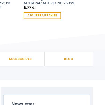
exture
ACTIREPAIR ACTIVILONG 250ml
chev
m
8,77
€
12,3
AJOUTER AU PANIER
AJ
ACCESSOIRES
BLOG
Newsletter