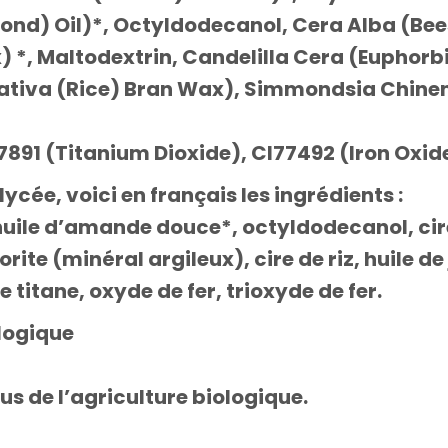
nd) Oil)*, Octyldodecanol, Cera Alba (Bee
*, Maltodextrin, Candelilla Cera (Euphorbia
Sativa (Rice) Bran Wax), Simmondsia Chine
891 (Titanium Dioxide), CI77492 (Iron Oxide
lycée, voici en français les ingrédients :
*, huile d’amande douce*, octyldodecanol, cir
rite (minéral argileux), cire de riz, huile de
e titane, oxyde de fer, trioxyde de fer
.
ologique
sus de l’agriculture biologique.