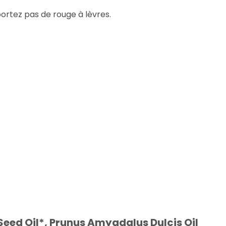
portez pas de rouge à lèvres.
eed Oil*, Prunus Amygdalus Dulcis Oil