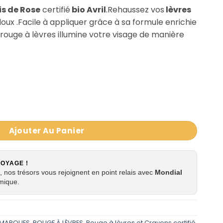
is de Rose
certifié
bio Avril
.Rehaussez vos
lèvres
oux .
Facile à appliquer grâce à sa formule enrichie
 rouge à lèvres illumine votre visage de manière
ois de Rose 634 certifié Bio - Avril
Ajouter Au Panier
VOYAGE !
 nos trésors vous rejoignent en point relais avec
Mondial
mique.
MARQUES
,
ROUGE À LÈVRES
,
Rouge à lèvres et Crayons certifié