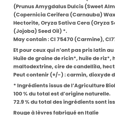
(Prunus Amygdalus Dulcis (Sweet Almo
(Copernicia Cerifera (Carnauba) Wax) 
Hectorite, Oryza Sativa Cera (Oryza 
(Jojoba) Seed Oil) *.
May contain : CI 75470 (Carmine), CI77
Et pour ceux qui n’ont pas pris latin au 
Huile de graine de ricin*, huile de riz
maltodextrine, cire de candellila, hecto
Peut contenir (+/-) : carmin, dioxyde d
* Ingrédients issus de l’Agriculture Bi
100 % du total est d’origine naturelle.
72.9 % du total des ingrédients sont is
Rouge à lèvres fabriqué en Italie