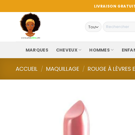
Passer
LIVRAISON GRATUIT
au
contenu
Recherche
pour :
MARQUES
CHEVEUX
HOMMES
ENFA
ACCUEIL
/
MAQUILLAGE
/
ROUGE À LÈVRES E