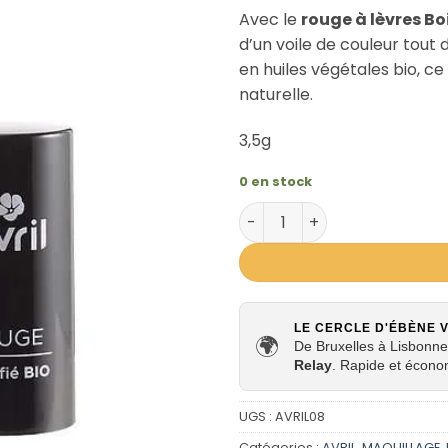
Avec le
rouge à lèvres Bo
d’un voile de couleur tout d
en huiles végétales bio, ce
naturelle
.
3,5g
0 en stock
quantité de Rouge à lèvres B
LE CERCLE D'ÉBÈNE 
🌍
De Bruxelles à Lisbonne,
Relay
. Rapide et écono
UGS :
AVRIL08
Catégories :
AVRIL
,
MAQUILLAGE
,