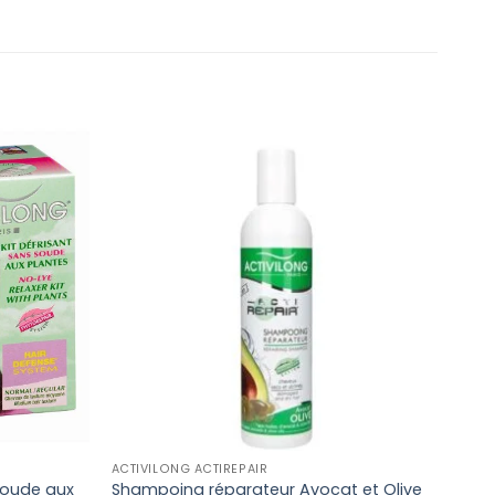
ACTIVILONG ACTIREPAIR
CHEV
 Soude aux
Shampoing réparateur Avocat et Olive
Séru