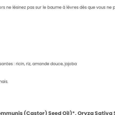
alors ne lésinez pas sur le baume à lèvres dès que vous ne 
antes : ricin, riz, amande douce, jojoba
aïs.
mmunis (Castor) Seed Oil)*, Oryza Sativa S