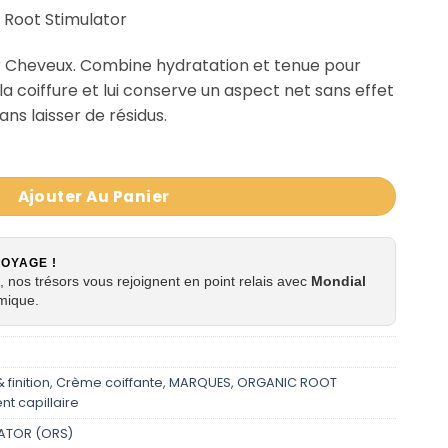
 Root Stimulator
ur Cheveux. Combine hydratation et tenue pour
e la coiffure et lui conserve un aspect net sans effet
ans laisser de résidus.
Ajouter Au Panier
VOYAGE !
 nos trésors vous rejoignent en point relais avec
Mondial
mique.
 finition
,
Crème coiffante
,
MARQUES
,
ORGANIC ROOT
nt capillaire
ATOR (ORS)