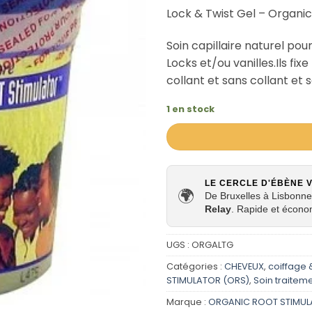
Lock & Twist Gel – Organic
Soin capillaire naturel po
Locks et/ou vanilles.Ils fix
collant et sans collant et s
1 en stock
LE CERCLE D'ÉBÈNE 
🌍
De Bruxelles à Lisbonne,
Relay
. Rapide et écono
UGS :
ORGALTG
Catégories :
CHEVEUX
,
coiffage &
STIMULATOR (ORS)
,
Soin traiteme
Marque :
ORGANIC ROOT STIMUL