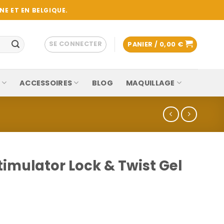
E ET EN BELGIQUE.
SE CONNECTER
PANIER /
0,00
€
ACCESSOIRES
BLOG
MAQUILLAGE
timulator Lock & Twist Gel