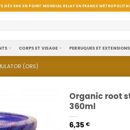
E DÈS 59€ EN POINT MONDIAL RELAY EN FRANCE MÉTROPOLITAIN
NTS
CORPS ET VISAGE
PERRUQUES ET EXTENSIONS
MULATOR (ORS)
Organic root s
360ml
6,35
€