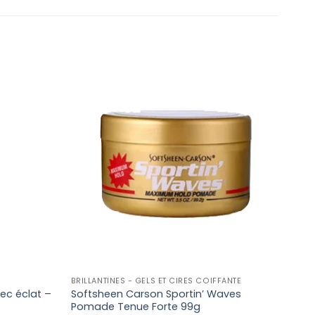
BRILLANTINES - GELS ET CIRES COIFFANTE
CHEV
vec éclat –
Softsheen Carson Sportin’ Waves
STA 
Pomade Tenue Forte 99g
SHE