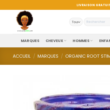
Passer
LIVRAISON GRATUIT
au
contenu
Recherche
pour :
MARQUES
CHEVEUX
HOMMES
ENFA
ACCUEIL
/
MARQUES
/
ORGANIC ROOT STI