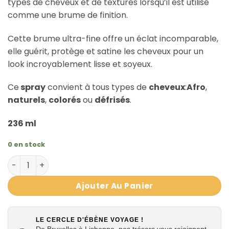
types de cheveux et de textures lorsqu’il est utilisé
comme une brume de finition.
Cette brume ultra-fine offre un éclat incomparable,
elle guérit, protège et satine les cheveux pour un
look incroyablement lisse et soyeux.
Ce
spray
convient à tous types de
cheveux
:
Afro
,
naturels
,
colorés
ou
défrisés
.
236 ml
0 en stock
quantité de Sérum de Brillance au Karité Hair Glosser Spr
Ajouter Au Panier
LE CERCLE D'ÉBÈNE VOYAGE !
De Bruxelles à Lisbonne, nos trésors vous rejoignent