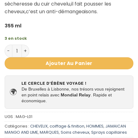
sècheresse du cuir chevelu,il fait pousser les
cheveux,c’est un anti-démangeaisons.
355 ml
3 en stock
quantité de Spray de croissance anti-demangeaisons N
Ajouter Au Panier
LE CERCLE D'ÉBÈNE VOYAGE !
De Bruxelles à Lisbonne, nos trésors vous rejoignent
🌍
en point relais avec
Mondial Relay
. Rapide et
économique.
UGS :
MAG-L01
Catégories :
CHEVEUX
,
coiffage & finition
,
HOMMES
,
JAMAICAN
MANGO AND LIME
,
MARQUES
,
Soins cheveux
,
Sprays capillaires