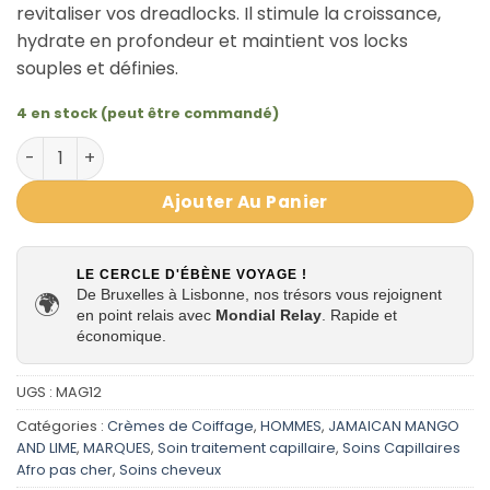
revitaliser vos dreadlocks. Il stimule la croissance,
hydrate en profondeur et maintient vos locks
souples et définies.
4 en stock (peut être commandé)
quantité de Soin Stimulant pour Dreadlocks Lock Gro 
Ajouter Au Panier
LE CERCLE D'ÉBÈNE VOYAGE !
De Bruxelles à Lisbonne, nos trésors vous rejoignent
🌍
en point relais avec
Mondial Relay
. Rapide et
économique.
UGS :
MAG12
Catégories :
Crèmes de Coiffage
,
HOMMES
,
JAMAICAN MANGO
AND LIME
,
MARQUES
,
Soin traitement capillaire
,
Soins Capillaires
Afro pas cher
,
Soins cheveux