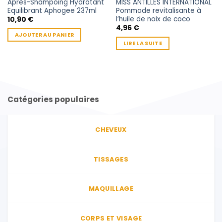
Après-Shampoing Hydratant
MISS ANTILLES INTERNATIONAL
Equilibrant Aphogee 237ml
Pommade revitalisante à
l’huile de noix de coco
10,90
€
4,96
€
AJOUTER AU PANIER
LIRE LA SUITE
Catégories populaires
CHEVEUX
TISSAGES
MAQUILLAGE
CORPS ET VISAGE