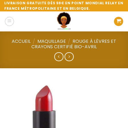
Passer
LIVRAISON GRATUITE DÈS 59€ EN POINT MONDIAL RELAY EN
FRANCE MÉTROPOLITAINE ET EN BELGIQUE.
au
contenu
ACCUEIL
/
MAQUILLAGE
/
ROUGE À LÈVRES ET
CRAYONS CERTIFIÉ BIO-AVRIL