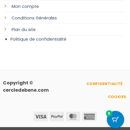
Mon compte
Conditions Générales
Plan
du site
Politique de confidentialité
Copyright ©
CONFIDENTIALITÉ
cercledebene.com
COOKIES
0
Visa
PayPal
MasterCard
American
Express