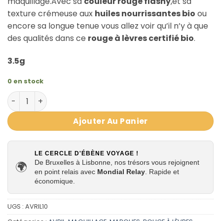
maquillage.Avec sa
couleur rouge flashy
,et sa
texture crémeuse aux
huiles nourrissantes bio
ou
encore sa longue tenue vous allez voir qu’il n’y à que
des qualités dans ce
rouge à lèvres certifié bio
.
3.5g
0 en stock
quantité de Rouge à lèvres Coquelicot 597 certifié Bio - A
Ajouter Au Panier
LE CERCLE D'ÉBÈNE VOYAGE !
De Bruxelles à Lisbonne, nos trésors vous rejoignent
🌍
en point relais avec
Mondial Relay
. Rapide et
économique.
UGS :
AVRIL10