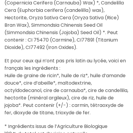
(Copernicia Cerifera (Carnauba) Wax) *, Candelilla
Cera (Euphorbia cerifera (candelilla) wax),
Hectorite, Oryza Sativa Cera (Oryza Sativa (Rice)
Bran Wax), Simmondsia Chinensis Seed Oil
(Simmondsia Chinensis (Jojoba) Seed Oil) *. Peut
contenir : CI 75470 (Carmine), CI77891 (Titanium
Dioxide), CI77492 (Iron Oxides).
Et pour ceux qui n’ont pas pris latin au lycée, voici en
français les ingrédients :
Huile de graine de ricin*, huile de riz*, huile d’amande
douce*, cire d’abeille*, maltodextrine,
octyldodecanol, cire de carnauba*, cire de candellila,
hectorite (minéral argileux), cire de riz, huile de
jojoba*.
Peut contenir (+/-) : carmin, tétraoxyde de
fer, dioxyde de titane, trioxyde de fer.
* Ingrédients issus de l’Agriculture Biologique