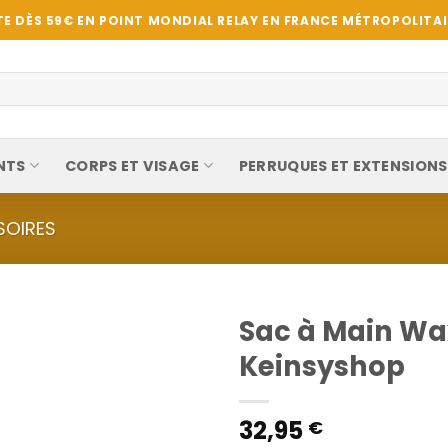
E DÈS 59€ EN POINT MONDIAL RELAY EN FRANCE MÉTROPOLITAIN
NTS
CORPS ET VISAGE
PERRUQUES ET EXTENSIONS
SOIRES
Sac à Main Wax
Keinsyshop
32,95
€