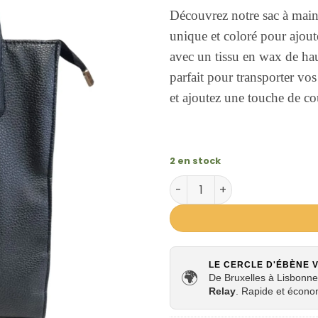
Découvrez notre sac à mai
unique et coloré pour ajout
avec un tissu en wax de hau
parfait pour transporter v
et ajoutez une touche de co
2 en stock
quantité de Sac à Main Wax
LE CERCLE D'ÉBÈNE 
🌍
De Bruxelles à Lisbonne,
Relay
. Rapide et écono