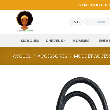
Passer
LIVRAISON GRATUIT
au
contenu
Recherche
pour :
MARQUES
CHEVEUX
HOMMES
ENFA
ACCUEIL
/
ACCESSOIRES
/
MODE ET ACCES