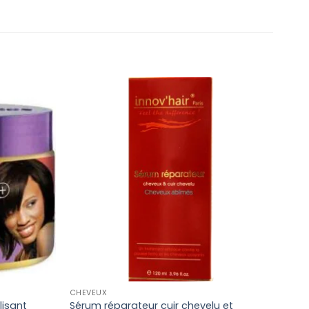
CHEVEUX
BELD
lisant
Sérum réparateur cuir chevelu et
Lait