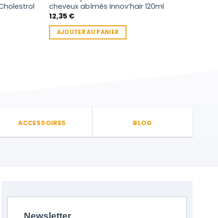
 Cholestrol
cheveux abîmés Innov’hair 120ml
BEL
12,35
€
8,12
AJOUTER AU PANIER
AJ
ACCESSOIRES
BLOG
Newsletter