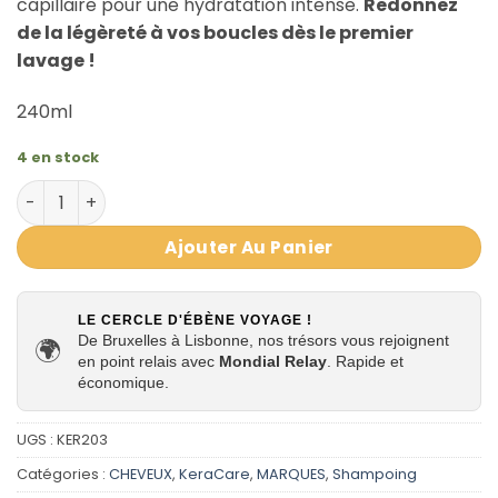
capillaire pour une hydratation intense.
Redonnez
de la légèreté à vos boucles dès le premier
lavage !
240ml
4 en stock
quantité de Shampoing 1ère mousse Keracare
Ajouter Au Panier
LE CERCLE D'ÉBÈNE VOYAGE !
De Bruxelles à Lisbonne, nos trésors vous rejoignent
🌍
en point relais avec
Mondial Relay
. Rapide et
économique.
UGS :
KER203
Catégories :
CHEVEUX
,
KeraCare
,
MARQUES
,
Shampoing