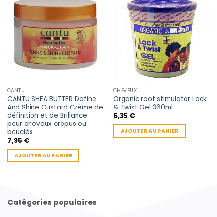
CANTU
CHEVEUX
CANTU SHEA BUTTER Define
Organic root stimulator Lock
And Shine Custard Crème de
& Twist Gel 360ml
définition et de Brillance
6,35
€
pour cheveux crépus ou
bouclés
AJOUTER AU PANIER
7,95
€
AJOUTER AU PANIER
Catégories populaires