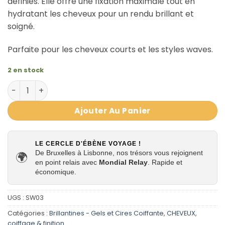
définies. Elle offre une fixation maximale tout en
hydratant les cheveux pour un rendu brillant et
soigné.
Parfaite pour les cheveux courts et les styles waves.
2 en stock
quantité de Softsheen Carson Sportin’ Waves Pomade T
Ajouter Au Panier
LE CERCLE D'ÉBÈNE VOYAGE !
De Bruxelles à Lisbonne, nos trésors vous rejoignent
🌍
en point relais avec
Mondial Relay
. Rapide et
économique.
UGS :
SW03
Catégories :
Brillantines - Gels et Cires Coiffante
,
CHEVEUX
,
coiffage & finition