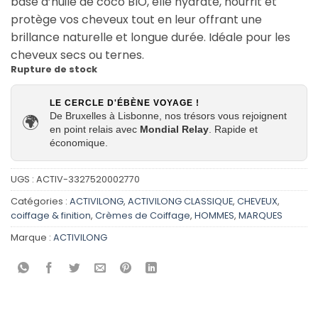
base d’huile de coco BIO, elle hydrate, nourrit et
protège vos cheveux tout en leur offrant une
brillance naturelle et longue durée. Idéale pour les
cheveux secs ou ternes.
Rupture de stock
LE CERCLE D'ÉBÈNE VOYAGE !
De Bruxelles à Lisbonne, nos trésors vous rejoignent
🌍
en point relais avec
Mondial Relay
. Rapide et
économique.
UGS :
ACTIV-3327520002770
Catégories :
ACTIVILONG
,
ACTIVILONG CLASSIQUE
,
CHEVEUX
,
coiffage & finition
,
Crèmes de Coiffage
,
HOMMES
,
MARQUES
Marque :
ACTIVILONG