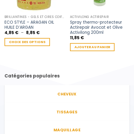
BRILLANTINES - GELS ET CIRES COIFFANTE
ACTIVILONG ACTIREPAIR
ECO STYLE – ARAGAN OIL
Spray thermo-protecteur
HUILE D’ARGAN
Actirepair Avocat et Olive
Activilong 200ml
Plage
4,85
€
–
8,85
€
de
11,85
€
prix :
CHOIX DES OPTIONS
4,85 €
AJOUTER AU PANIER
à
Ce
8,85 €
produit
a
plusieurs
variations.
Catégories populaires
Les
options
peuvent
CHEVEUX
être
choisies
sur
TISSAGES
la
page
MAQUILLAGE
du