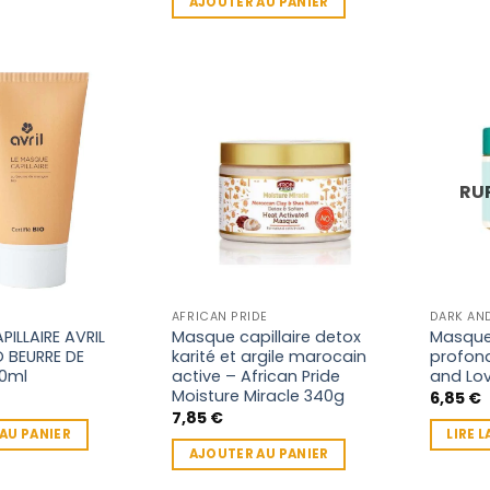
AJOUTER AU PANIER
RU
AFRICAN PRIDE
DARK AN
ILLAIRE AVRIL
Masque capillaire detox
Masque 
O BEURRE DE
karité et argile marocain
profon
0ml
active – African Pride
and Lov
Moisture Miracle 340g
6,85
€
7,85
€
AU PANIER
LIRE L
AJOUTER AU PANIER