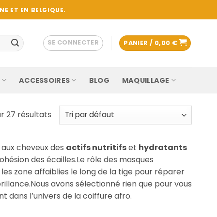
E ET EN BELGIQUE.
SE CONNECTER
PANIER /
0,00
€
ACCESSOIRES
BLOG
MAQUILLAGE
r 27 résultats
 aux cheveux des
actifs nutritifs
et
hydratants
cohésion des écailles.Le rôle des masques
s zone affaiblies le long de la tige pour réparer
 brillance.Nous avons sélectionné rien que pour vous
t dans l’univers de la coiffure afro.