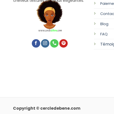
cheveux texturés et peaux exigeantes.
Paieme
Contac
Blog
FAQ
Témoi
Copyright © cercledebene.com