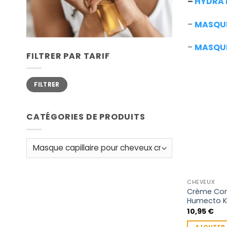
–
HYDRA 
–
MASQUE
–
MASQUE
FILTRER PAR TARIF
Prix
Prix
FILTRER
min
max
CATÉGORIES DE PRODUITS
CHEVEUX
Crème Con
Humecto K
10,95
€