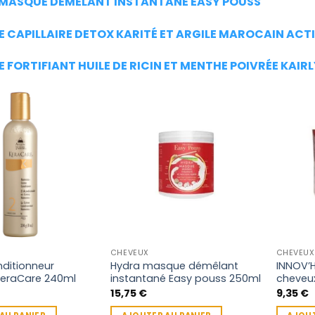
MASQUE DÉMÊLANT INSTANTANÉ EASY POUSS
 CAPILLAIRE DETOX KARITÉ ET ARGILE MAROCAIN ACTI
 FORTIFIANT HUILE DE RICIN ET MENTHE POIVRÉE KAI
CHEVEUX
CHEVEUX
ditionneur
Hydra masque démêlant
INNOV’H
eraCare 240ml
instantané Easy pouss 250ml
cheveu
15,75
€
9,35
€