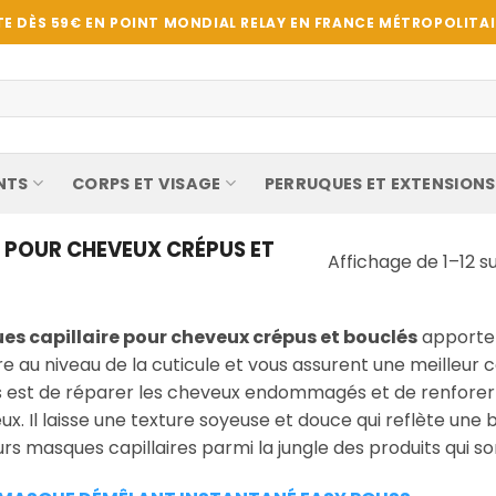
E DÈS 59€ EN POINT MONDIAL RELAY EN FRANCE MÉTROPOLITAIN
NTS
CORPS ET VISAGE
PERRUQUES ET EXTENSIONS
 POUR CHEVEUX CRÉPUS ET
Affichage de 1–12 su
s capillaire pour cheveux crépus et bouclés
apporte
e au niveau de la cuticule et vous assurent une meilleur 
s est de réparer les cheveux endommagés et de renforer le
x. Il laisse une texture soyeuse et douce qui reflète une
urs masques capillaires parmi la jungle des produits qui son