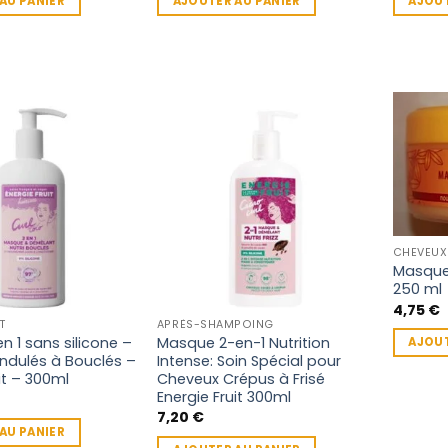
AU PANIER
AJOUTER AU PANIER
AJOUT
CHEVEUX
Masque 
250 ml
4,75
€
T
APRÈS-SHAMPOING
n 1 sans silicone –
Masque 2-en-1 Nutrition
AJOUT
ndulés à Bouclés –
Intense: Soin Spécial pour
it – 300ml
Cheveux Crépus à Frisé
Energie Fruit 300ml
7,20
€
AU PANIER