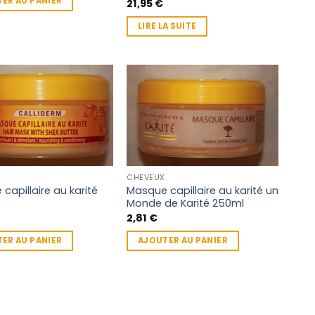
ER AU PANIER
21,95
€
LIRE LA SUITE
CHEVEUX
capillaire au karité
Masque capillaire au karité un
Monde de Karité 250ml
2,81
€
ER AU PANIER
AJOUTER AU PANIER