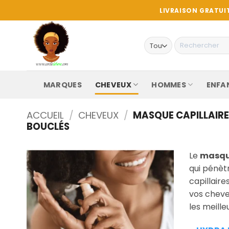
Passer
LIVRAISON GRATUIT
au
contenu
Recherche
pour :
MARQUES
CHEVEUX
HOMMES
ENFA
ACCUEIL
/
CHEVEUX
/
MASQUE CAPILLAIRE
BOUCLÉS
Le
masque
qui pénètr
capillaire
vos cheveu
les meille