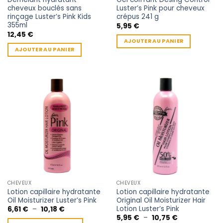
produit
cheveux bouclés sans
Luster’s Pink pour cheveux
rinçage Luster’s Pink Kids
crépus 241 g
355ml
5,95
€
12,45
€
AJOUTER AU PANIER
AJOUTER AU PANIER
CHEVEUX
CHEVEUX
Lotion capillaire hydratante
Lotion capillaire hydratante
Oil Moisturizer Luster’s Pink
Original Oil Moisturizer Hair
Lotion Luster’s Pink
Plage
6,61
€
–
10,18
€
de
Plage
5,95
€
–
10,75
€
prix :