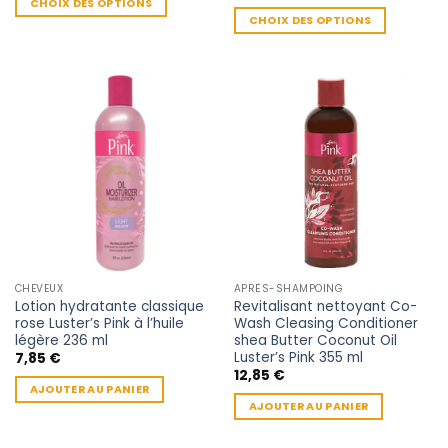
de
CHOIX DES OPTIONS
6,61 €
prix :
CHOIX DES OPTIONS
à
Ce
5,95 €
10,18 €
à
Ce
produit
10,75 €
produit
a
a
plusieurs
plusieurs
variations.
variations.
Les
Les
options
options
peuvent
peuvent
être
être
choisies
choisies
sur
sur
la
la
page
CHEVEUX
APRÈS-SHAMPOING
page
du
Lotion hydratante classique
Revitalisant nettoyant Co-
du
produit
rose Luster’s Pink à l’huile
Wash Cleasing Conditioner
produit
légère 236 ml
shea Butter Coconut Oil
Luster’s Pink 355 ml
7,85
€
12,85
€
AJOUTER AU PANIER
AJOUTER AU PANIER