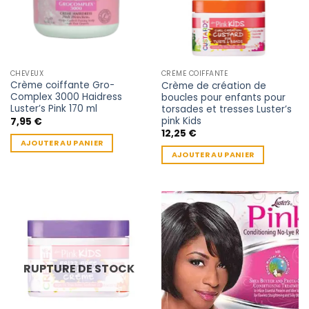
CHEVEUX
CRÈME COIFFANTE
Crème coiffante Gro-
Crème de création de
Complex 3000 Haidress
boucles pour enfants pour
Luster’s Pink 170 ml
torsades et tresses Luster’s
pink Kids
7,95
€
12,25
€
AJOUTER AU PANIER
AJOUTER AU PANIER
RUPTURE DE STOCK