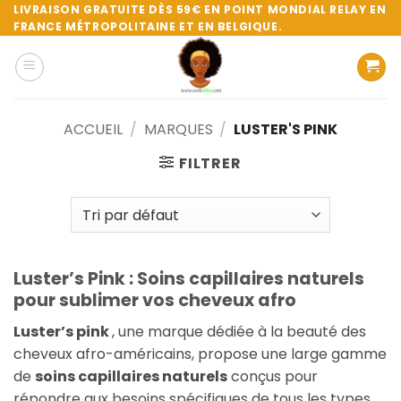
Passer
LIVRAISON GRATUITE DÈS 59€ EN POINT MONDIAL RELAY EN
FRANCE MÉTROPOLITAINE ET EN BELGIQUE.
au
contenu
ACCUEIL
/
MARQUES
/
LUSTER'S PINK
FILTRER
Luster’s Pink : Soins capillaires naturels
pour sublimer vos cheveux afro
Luster’s pink
, une marque dédiée à la beauté des
cheveux afro-américains, propose une large gamme
de
soins capillaires naturels
conçus pour
répondre aux besoins spécifiques de tous les types