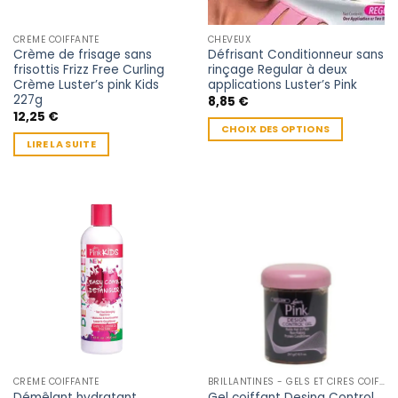
CRÈME COIFFANTE
CHEVEUX
Crème de frisage sans
Défrisant Conditionneur sans
frisottis Frizz Free Curling
rinçage Regular à deux
Crème Luster’s pink Kids
applications Luster’s Pink
227g
8,85
€
12,25
€
CHOIX DES OPTIONS
LIRE LA SUITE
Ce
produit
a
plusieurs
variations.
Les
options
peuvent
être
choisies
sur
la
page
CRÈME COIFFANTE
BRILLANTINES - GELS ET CIRES COIFFANTE
du
Démêlant hydratant
Gel coiffant Desing Control