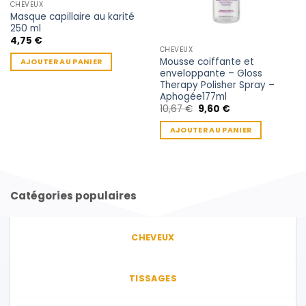
CHEVEUX
Masque capillaire au karité
250 ml
4,75
€
CHEVEUX
Mousse coiffante et
AJOUTER AU PANIER
enveloppante – Gloss
Therapy Polisher Spray –
Aphogée177ml
Le
Le
10,67
€
9,60
€
prix
prix
initial
actuel
AJOUTER AU PANIER
était :
est :
10,67 €.
9,60 €.
Catégories populaires
CHEVEUX
TISSAGES