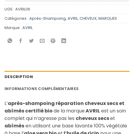
UGS :
AVRIL06
Catégories :
Après-Shampoing
,
AVRIL
,
CHEVEUX
,
MARQUES
Marque :
AVRIL
DESCRIPTION
INFORMATIONS COMPLÉMENTAIRES
L’
après-shampoing réparation cheveux secs et
abîmés certifié bio
de la marque
AVRIL
est un soin
complet qui n’agresse pas les
cheveux secs
et
abîmés
en utilisant une base lavante 100% végétale
à base l’
aloe vera bio
et
l’huile de ricin
pour une