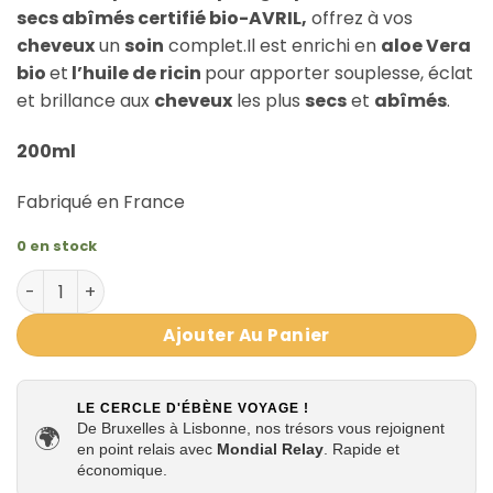
secs abîmés certifié bio-AVRIL,
offrez à vos
cheveux
un
soin
complet.Il est enrichi en
aloe Vera
bio
et
l’huile de ricin
pour apporter souplesse, éclat
et brillance aux
cheveux
les plus
secs
et
abîmés
.
200ml
Fabriqué en France
0 en stock
quantité de APRÈS-SHAMPOING RÉPARATION CHEVEUX SECS E
Ajouter Au Panier
LE CERCLE D'ÉBÈNE VOYAGE !
De Bruxelles à Lisbonne, nos trésors vous rejoignent
🌍
en point relais avec
Mondial Relay
. Rapide et
économique.