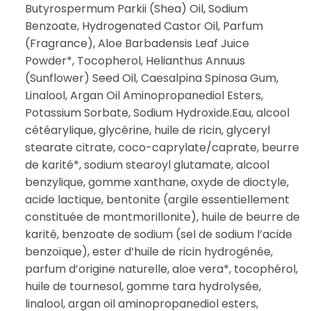
Butyrospermum Parkii (Shea) Oil, Sodium
Benzoate, Hydrogenated Castor Oil, Parfum
(Fragrance), Aloe Barbadensis Leaf Juice
Powder*, Tocopherol, Helianthus Annuus
(Sunflower) Seed Oil, Caesalpina Spinosa Gum,
Linalool, Argan Oil Aminopropanediol Esters,
Potassium Sorbate, Sodium Hydroxide.Eau, alcool
cétéarylique, glycérine, huile de ricin, glyceryl
stearate citrate, coco-caprylate/caprate, beurre
de karité*, sodium stearoyl glutamate, alcool
benzylique, gomme xanthane, oxyde de dioctyle,
acide lactique, bentonite (argile essentiellement
constituée de montmorillonite), huile de beurre de
karité, benzoate de sodium (sel de sodium l’acide
benzoïque), ester d’huile de ricin hydrogénée,
parfum d’origine naturelle, aloe vera*, tocophérol,
huile de tournesol, gomme tara hydrolysée,
linalool, argan oil aminopropanediol esters,