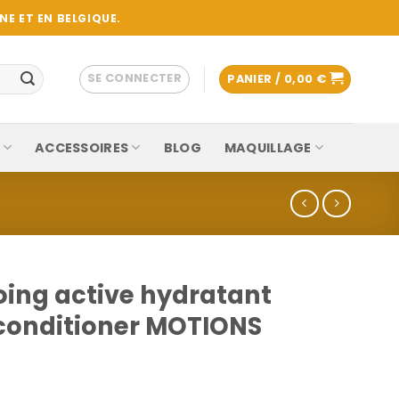
E ET EN BELGIQUE.
SE CONNECTER
PANIER /
0,00
€
ACCESSOIRES
BLOG
MAQUILLAGE
ng active hydratant
 conditioner MOTIONS
lage