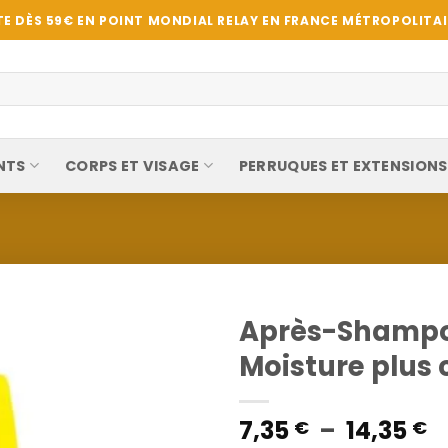
E DÈS 59€ EN POINT MONDIAL RELAY EN FRANCE MÉTROPOLITAIN
NTS
CORPS ET VISAGE
PERRUQUES ET EXTENSIONS
Après-Shampoi
Moisture plus
P
7,35
–
14,35
€
€