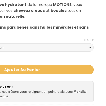
e
ve hydratant
de la marque
MOTIONS
, vous
ix :
eur vos
cheveux crépus
et
bouclés
tout en
,35 €
on naturelle
.
4,35 €
ans parabènes,sans huiles minérales et sans
EFFACER
ng active hydratant Moisture plus conditioner MOTIONS
Ajouter Au Panier
VOYAGE !
 nos trésors vous rejoignent en point relais avec
Mondial
mique.