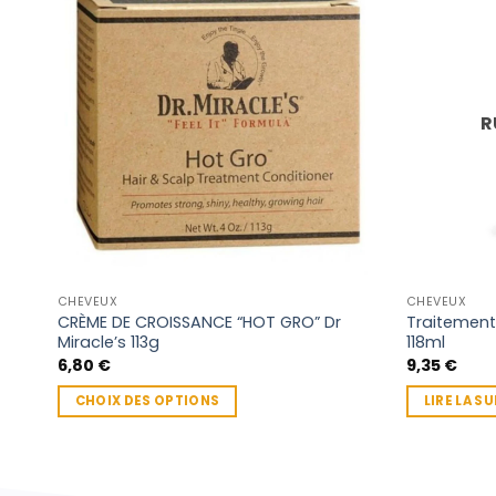
R
CHEVEUX
CHEVEUX
CRÈME DE CROISSANCE “HOT GRO” Dr
Traitement
Miracle’s 113g
118ml
6,80
€
9,35
€
CHOIX DES OPTIONS
LIRE LA SU
Ce
produit
a