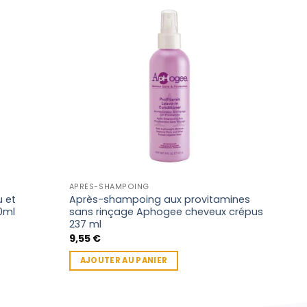
APRÈS-SHAMPOING
CHEV
u et
Après-shampoing aux provitamines
Aph
0ml
sans rinçage Aphogee cheveux crépus
9,15
237 ml
AJ
9,55
€
AJOUTER AU PANIER