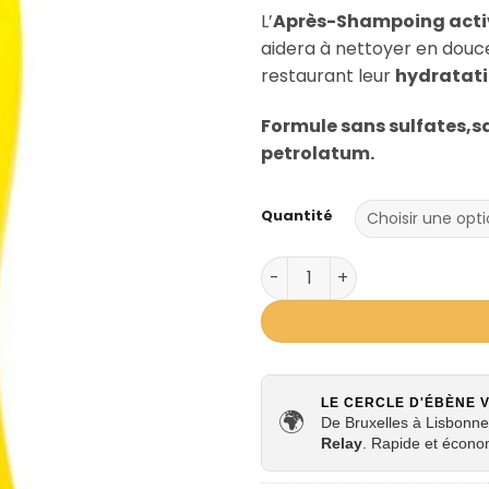
d
L’
Après-Shampoing acti
pr
aidera à nettoyer en douc
7
restaurant leur
hydratati
à
1
Formule sans sulfates,s
petrolatum.
Quantité
quantité de Après-Shampoi
LE CERCLE D'ÉBÈNE 
🌍
De Bruxelles à Lisbonne,
Relay
. Rapide et écono