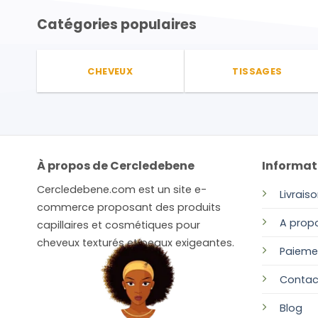
plusieurs
Catégories populaires
variations.
Les
options
peuvent
CHEVEUX
TISSAGES
être
choisies
sur
la
page
À propos de Cercledebene
Informat
du
produit
Cercledebene.com est un site e-
Livrais
commerce proposant des produits
A prop
capillaires et cosmétiques pour
cheveux texturés et peaux exigeantes.
Paieme
Contac
Blog