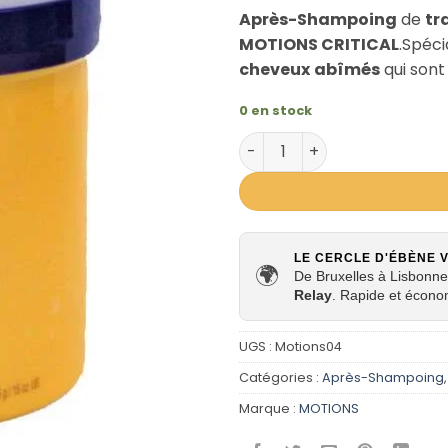
Après-Shampoing
de
tr
MOTIONS CRITICAL
.Spéc
cheveux
abîmés
qui sont
0 en stock
quantité de Après-Shampoi
LE CERCLE D'ÉBÈNE 
🌍
De Bruxelles à Lisbonne,
Relay
. Rapide et écono
UGS :
Motions04
Catégories :
Après-Shampoing
Marque :
MOTIONS