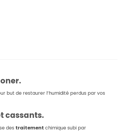
ioner.
pour but de restaurer l’humidité perdus par vos
t cassants.
se des
traitement
chimique subi par