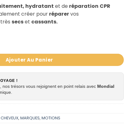
aitement, hydratant
et de
réparation
CPR
ialement créer pour
réparer
vos
 très
secs
et
cassants.
ng de traitement et réparation CPR MOTIONS CRITICAL 4
Ajouter Au Panier
VOYAGE !
 nos trésors vous rejoignent en point relais avec
Mondial
mique.
,
CHEVEUX
,
MARQUES
,
MOTIONS