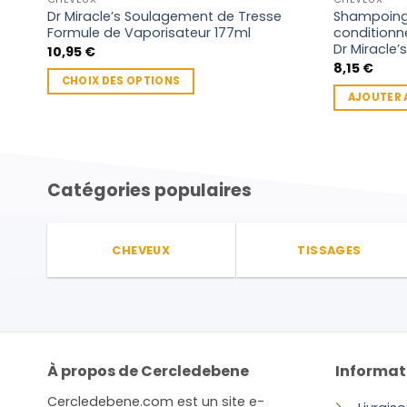
Dr Miracle’s Soulagement de Tresse
Shampoing 2
Formule de Vaporisateur 177ml
conditionn
Dr Miracle’s
10,95
€
8,15
€
CHOIX DES OPTIONS
AJOUTER 
Ce
produit
a
plusieurs
Catégories populaires
variations.
Les
options
peuvent
CHEVEUX
TISSAGES
être
choisies
sur
la
page
À propos de Cercledebene
Informat
du
produit
Cercledebene.com est un site e-