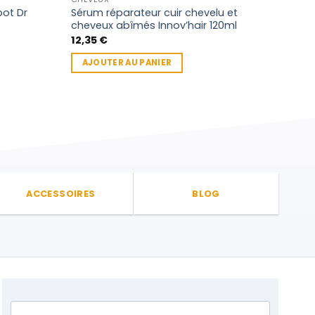
pot Dr
Sérum réparateur cuir chevelu et
Mous
cheveux abîmés Innov’hair 120ml
Glos
Aph
12,35
€
10,6
AJOUTER AU PANIER
AJ
ACCESSOIRES
BLOG