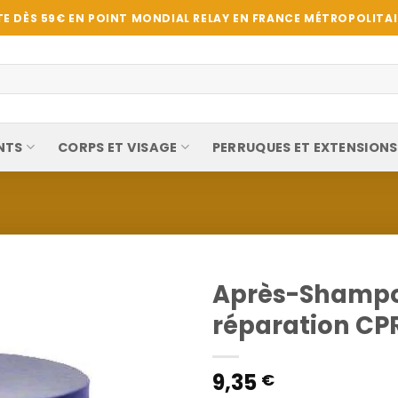
E DÈS 59€ EN POINT MONDIAL RELAY EN FRANCE MÉTROPOLITAIN
NTS
CORPS ET VISAGE
PERRUQUES ET EXTENSIONS
Après-Shampoi
réparation CP
9,35
€