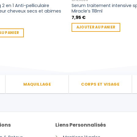
 en 1 Anti-pelliculaire
Serum traitement intensive s
eur cheveux secs et abimes
Miracle’s 118ml
7,95
€
AJOUTER AU PANIER
AU PANIER
MAQUILLAGE
CORPS ET VISAGE
ions
Liens Personnalisés