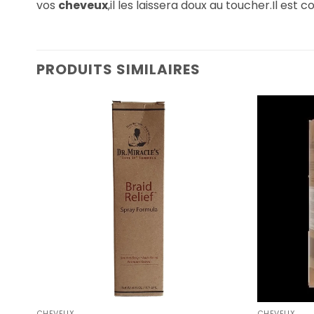
vos
cheveux
,il les laissera doux au toucher.Il es
PRODUITS SIMILAIRES
CHEVEUX
CHEVEUX