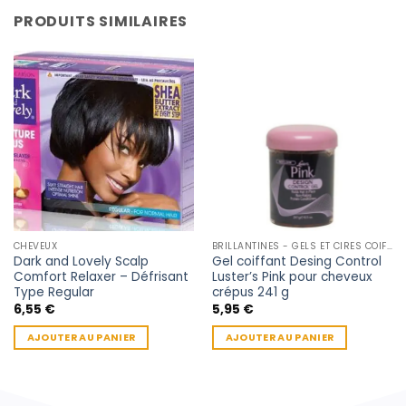
PRODUITS SIMILAIRES
CHEVEUX
BRILLANTINES - GELS ET CIRES COIFFANTE
Dark and Lovely Scalp
Gel coiffant Desing Control
Comfort Relaxer – Défrisant
Luster’s Pink pour cheveux
Type Regular
crépus 241 g
6,55
€
5,95
€
AJOUTER AU PANIER
AJOUTER AU PANIER