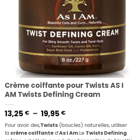
Crème coiffante pour Twists AS I
AM Twists Defining Cream
Plage
13,25
–
19,95
€
€
de
Pour avoir des,
Twists
(boucles) naturelles, utiliser
prix :
la
crème coiffante
d’
As I Am
.Le
Twists Defining
13,25 €