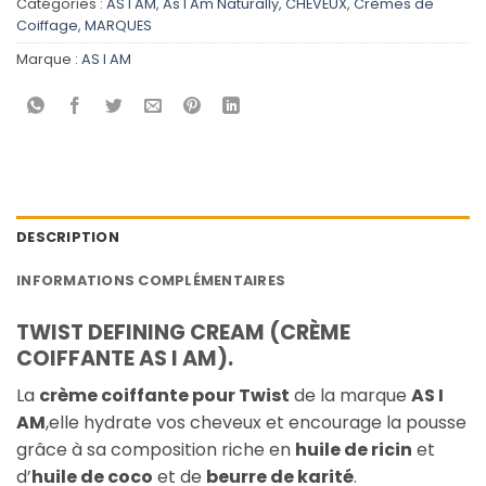
Catégories :
AS I AM
,
As I Am Naturally
,
CHEVEUX
,
Crèmes de
Coiffage
,
MARQUES
Marque :
AS I AM
DESCRIPTION
INFORMATIONS COMPLÉMENTAIRES
TWIST DEFINING CREAM (CRÈME
COIFFANTE AS I AM).
La
crème coiffante pour Twist
de la marque
AS I
AM
,elle hydrate vos cheveux et encourage la pousse
grâce à sa composition riche en
huile de ricin
et
d’
huile de coco
et de
beurre de karité
.