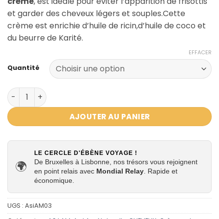
crème
, est idéale pour éviter l’apparition de frisottis
à
et garder des cheveux légers et souples.Cette
19,95 €
crème est enrichie d’huile de ricin,d’huile de coco et
du beurre de Karité.
EFFACER
Quantité
quantité de Crème coiffante pour Twists AS I AM Twists
AJOUTER AU PANIER
LE CERCLE D'ÉBÈNE VOYAGE !
De Bruxelles à Lisbonne, nos trésors vous rejoignent
🌍
en point relais avec
Mondial Relay
. Rapide et
économique.
UGS :
AsiAM03