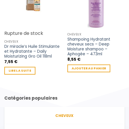
Rupture de stock
CHEVEUX
Shampoing Hydratant
CHEVEUX
cheveux secs – Deep
Dr miracle’s Huile Stimulante
Moisture shampoo –
et Hydratante – Daily
Aphogée – 473ml
Moisturizing Gro Oil 118ml
8,55
€
7,55
€
AJOUTER AU PANIER
LIRE LA SUITE
Catégories populaires
CHEVEUX