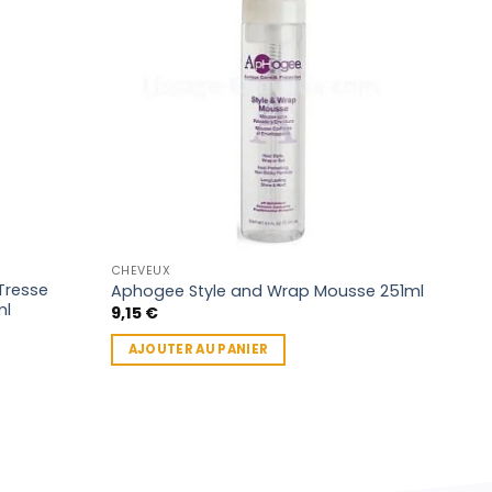
CHEVEUX
APRÈ
Tresse
Apr
Aphogee Style and Wrap Mousse 251ml
ml
san
9,15
€
237 
AJOUTER AU PANIER
9,5
AJ