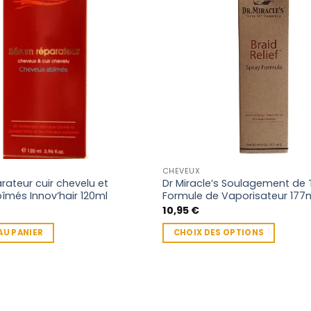
CHEVEUX
rateur cuir chevelu et
Dr Miracle’s Soulagement de 
îmés Innov’hair 120ml
Formule de Vaporisateur 177
10,95
€
AU PANIER
CHOIX DES OPTIONS
Ce
produit
a
plusieurs