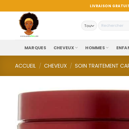
Passer
LIVRAISON GRATUIT
au
contenu
Recherche
pour :
MARQUES
CHEVEUX
HOMMES
ENFA
ACCUEIL
/
CHEVEUX
/
SOIN TRAITEMENT CAP