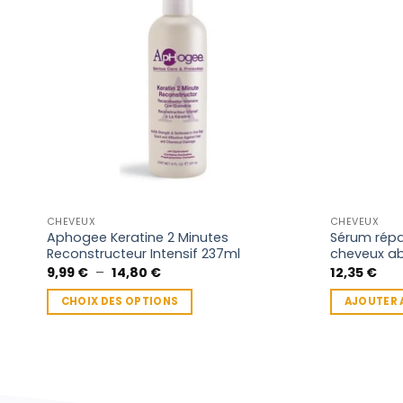
CHEVEUX
CHEVEUX
Aphogee Keratine 2 Minutes
Sérum répa
Reconstructeur Intensif 237ml
cheveux ab
Plage
9,99
€
–
14,80
€
12,35
€
de
prix :
CHOIX DES OPTIONS
AJOUTER 
9,99 €
à
Ce
14,80 €
produit
a
plusieurs