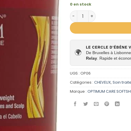
0 en stock
quantité de Creme de Soin
LE CERCLE D'ÉBÈNE 
🌍
De Bruxelles à Lisbonne,
Relay
. Rapide et écono
UGS :
OP06
Catégories :
CHEVEUX
,
Soin trait
Marque :
OPTIMUM CARE SOFTS