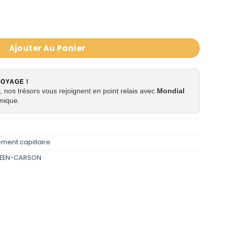
 Haute nutrition Optimum Care Softsheen Carson
Ajouter Au Panier
VOYAGE !
 nos trésors vous rejoignent en point relais avec
Mondial
mique.
ement capillaire
HEEN-CARSON