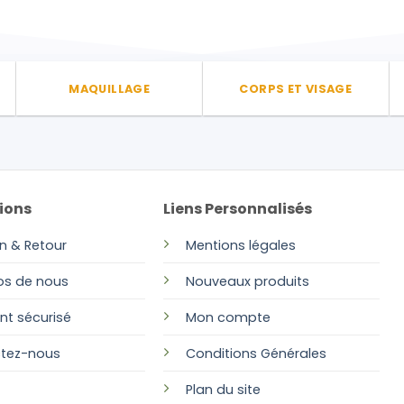
variations.
Les
options
peuvent
être
MAQUILLAGE
CORPS ET VISAGE
choisies
sur
la
page
du
ions
Liens Personnalisés
produit
on & Retour
Mentions légales
os de nous
Nouveaux produits
nt sécurisé
Mon compte
tez-nous
Conditions Générales
Plan
du site