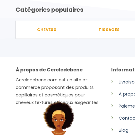
variations.
Les
Catégories populaires
options
peuvent
être
CHEVEUX
TISSAGES
choisies
sur
la
page
du
À propos de Cercledebene
Informat
produit
Cercledebene.com est un site e-
Livrais
commerce proposant des produits
A prop
capillaires et cosmétiques pour
cheveux texturés et peaux exigeantes.
Paieme
Contac
Blog