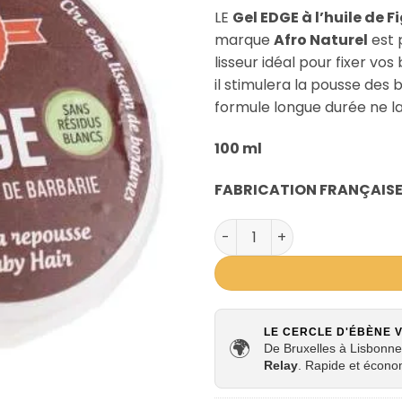
LE
Gel EDGE à l’huile de 
marque
Afro Naturel
est 
lisseur idéal pour fixer vos
il stimulera la pousse des 
formule longue durée ne la
100 ml
FABRICATION FRANÇAIS
quantité de GEL EDGE À L'H
LE CERCLE D'ÉBÈNE 
🌍
De Bruxelles à Lisbonne,
Relay
. Rapide et écono