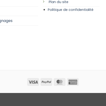
Plan
du site
Politique de confidentialité
gnages
Visa
PayPal
MasterCard
American
Express