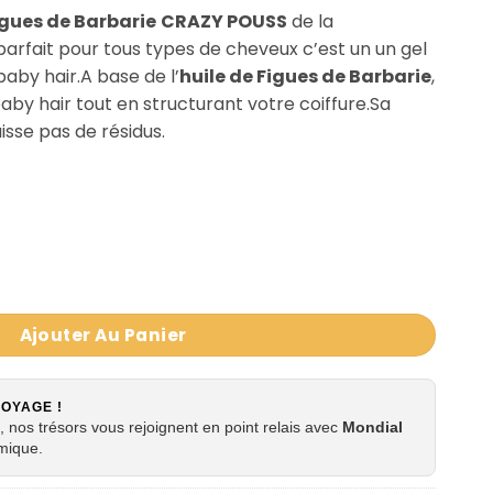
Figues de
Barbarie
CRAZY POUSS
de la
parfait pour tous types de cheveux c’est un un gel
 baby hair.A base de l’
huile de Figues de Barbarie
,
baby hair tout en structurant votre coiffure.Sa
isse pas de résidus.
E
UILE DE FIGUES DE BARBERIE CRAZY POUSS AFRO NATUREL 100 
Ajouter Au Panier
VOYAGE !
 nos trésors vous rejoignent en point relais avec
Mondial
mique.