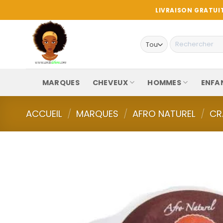
Passer
LIVRAISON GRATUIT
au
contenu
Recherche
pour :
MARQUES
CHEVEUX
HOMMES
ENFA
ACCUEIL
/
MARQUES
/
AFRO NATUREL
/
CR