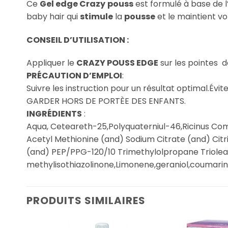
Ce
Gel edge Crazy
pouss
est formulé à base de l
baby hair qui
stimule
la
pousse
et le maintient vo
CONSEIL D’UTILISATION :
Appliquer le
CRAZY POUSS EDGE
sur les pointes de
PRÉCAUTION D’EMPLOI
:
Suivre les instruction pour un résultat optimal.Évit
GARDER HORS DE PORTÈE DES ENFANTS.
INGRÉDIENTS
:
Aqua, Ceteareth-25,Polyquaterniul-46,Ricinus Comm
Acetyl Methionine (and) Sodium Citrate (and) Citr
(and) PEP/PPG-120/10 Trimethylolpropane Trioleat
methylisothiazolinone,Limonene,geraniol,coumarin,L
PRODUITS SIMILAIRES