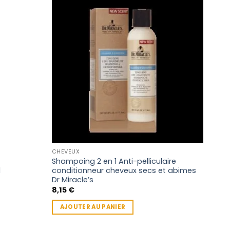
CHEVEUX
CHEV
Shampoing 2 en 1 Anti-pelliculaire
Apho
l
conditionneur cheveux secs et abimes
hyd
Dr Miracle’s
7,3
8,15
€
AJ
AJOUTER AU PANIER