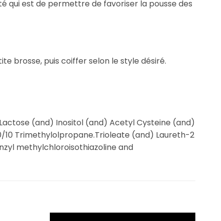
ité qui est de permettre de favoriser la pousse des
te brosse, puis coiffer selon le style désiré.
Lactose (and) Inositol (and) Acetyl Cysteine (and)
20/10 Trimethylolpropane.Trioleate (and) Laureth-2
zyl methylchloroisothiazoline and