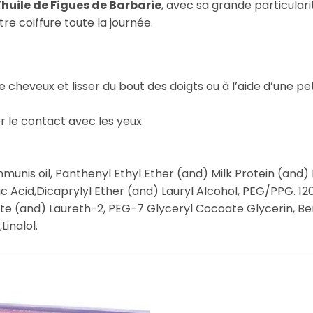
’
huile de Figues de Barbarie
, avec sa grande particular
tre coiffure toute la journée.
 cheveux et lisser du bout des doigts ou à l’aide d’une peti
er le contact avec les yeux.
unis oil, Panthenyl Ethyl Ether (and) Milk Protein (and) 
ic Acid,Dicaprylyl Ether (and) Lauryl Alcohol, PEG/PPG. 1
e (and) Laureth-2, PEG-7 Glyceryl Cocoate Glycerin, Ben
inalol.