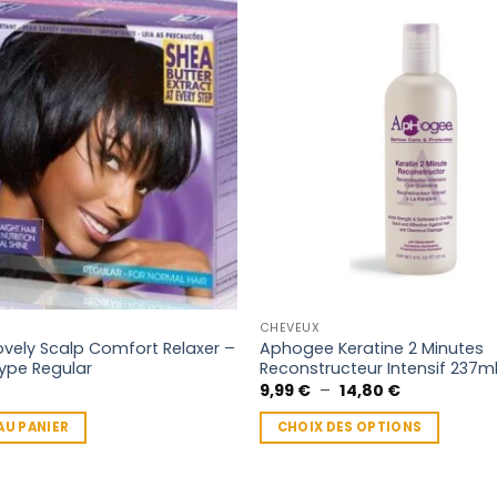
CHEVEUX
ovely Scalp Comfort Relaxer –
Aphogee Keratine 2 Minutes
Type Regular
Reconstructeur Intensif 237m
Plage
9,99
€
–
14,80
€
de
prix :
AU PANIER
CHOIX DES OPTIONS
9,99 €
à
Ce
14,80 €
produit