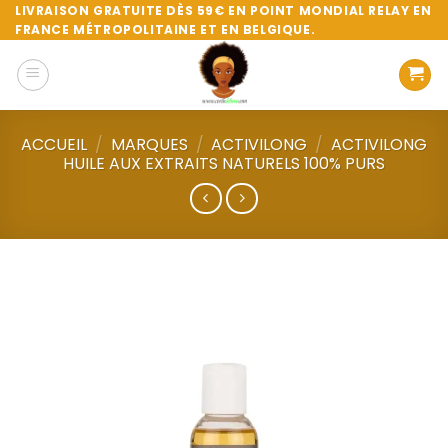
Passer
LIVRAISON GRATUITE DÈS 59€ EN POINT MONDIAL RELAY EN
FRANCE MÉTROPOLITAINE ET EN BELGIQUE.
au
contenu
ACCUEIL
/
MARQUES
/
ACTIVILONG
/
ACTIVILONG
HUILE AUX EXTRAITS NATURELS 100% PURS