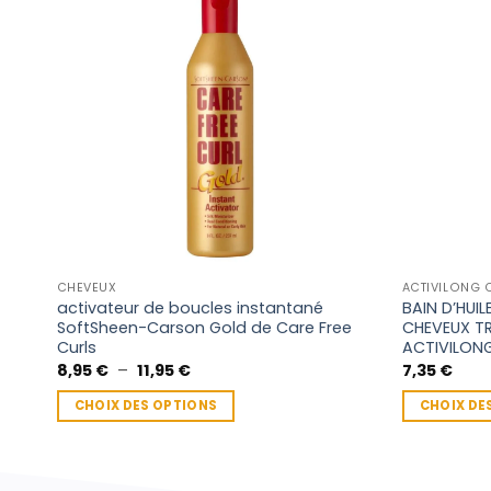
CHEVEUX
ACTIVILONG 
activateur de boucles instantané
BAIN D’HUI
SoftSheen-Carson Gold de Care Free
CHEVEUX TR
Curls
ACTIVILON
Plage
8,95
€
–
11,95
€
7,35
€
de
prix :
CHOIX DES OPTIONS
CHOIX DE
8,95 €
à
Ce
Ce
11,95 €
produit
produit
a
a