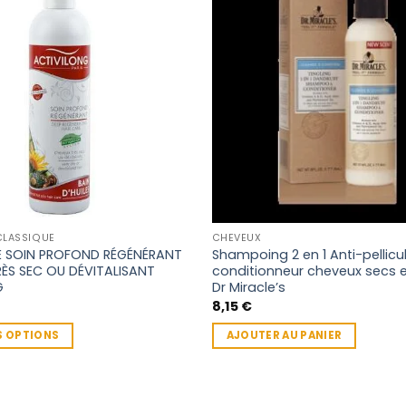
CLASSIQUE
CHEVEUX
LE SOIN PROFOND RÉGÉNÉRANT
Shampoing 2 en 1 Anti-pellicul
ÈS SEC OU DÉVITALISANT
conditionneur cheveux secs 
G
Dr Miracle’s
8,15
€
S OPTIONS
AJOUTER AU PANIER