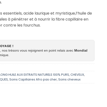
.
s essentiels, acide laurique et myristique,l’huile de
les à pénétrer et à nourrir la fibre capillaire en
er contre les fourchus.
VOYAGE !
 nos trésors vous rejoignent en point relais avec
Mondial
mique.
LONG HUILE AUX EXTRAITS NATURELS 100% PURS
,
CHEVEUX
,
QUES
,
Soins Capillaires Afro pas cher
,
Soins cheveux