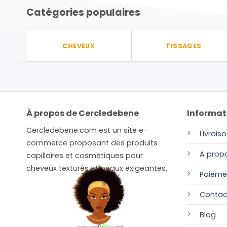
plusieurs
plusieurs
Catégories populaires
variations.
variations.
Les
Les
options
options
CHEVEUX
TISSAGES
peuvent
peuvent
être
être
choisies
choisies
sur
sur
la
la
À propos de Cercledebene
Informat
page
page
du
du
Cercledebene.com est un site e-
Livrais
produit
produit
commerce proposant des produits
A prop
capillaires et cosmétiques pour
cheveux texturés et peaux exigeantes.
Paieme
Contac
Blog