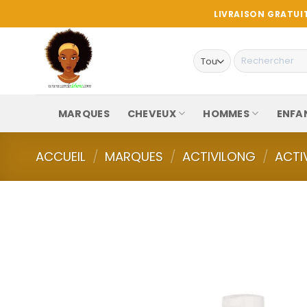
Passer
LIVRAISON GRATUIT
au
contenu
Recherche
pour :
MARQUES
CHEVEUX
HOMMES
ENFA
ACCUEIL
/
MARQUES
/
ACTIVILONG
/
ACTI