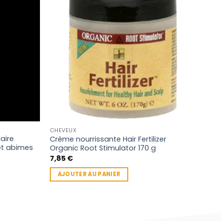
CHEV
CHEVEUX
aire
INNO
Crème nourrissante Hair Fertilizer
et abimes
abî
Organic Root Stimulator 170 g
9,3
7,85
€
AJ
AJOUTER AU PANIER