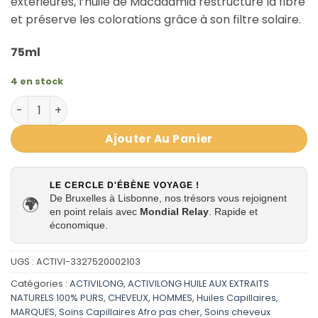
extérieures, l’huile de Macadamia restructure la fibre
et préserve les colorations grâce à son filtre solaire.
75ml
4 en stock
quantité de HUILE DE MACADAMIA 100% PURE ACTIVILONG
Ajouter Au Panier
LE CERCLE D'ÉBÈNE VOYAGE !
De Bruxelles à Lisbonne, nos trésors vous rejoignent
🌍
en point relais avec
Mondial Relay
. Rapide et
économique.
UGS :
ACTIVI-3327520002103
Catégories :
ACTIVILONG
,
ACTIVILONG HUILE AUX EXTRAITS
NATURELS 100% PURS
,
CHEVEUX
,
HOMMES
,
Huiles Capillaires
,
MARQUES
,
Soins Capillaires Afro pas cher
,
Soins cheveux