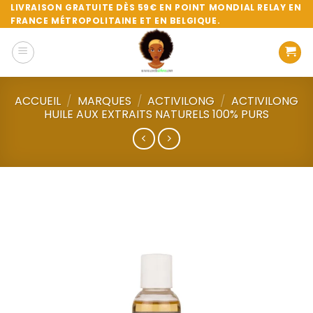
Passer
LIVRAISON GRATUITE DÈS 59€ EN POINT MONDIAL RELAY EN
FRANCE MÉTROPOLITAINE ET EN BELGIQUE.
au
contenu
ACCUEIL
/
MARQUES
/
ACTIVILONG
/
ACTIVILONG
HUILE AUX EXTRAITS NATURELS 100% PURS