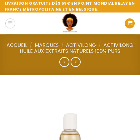
Passer
LIVRAISON GRATUITE DÈS 59€ EN POINT MONDIAL RELAY EN
FRANCE MÉTROPOLITAINE ET EN BELGIQUE.
au
contenu
ACCUEIL
/
MARQUES
/
ACTIVILONG
/
ACTIVILONG
HUILE AUX EXTRAITS NATURELS 100% PURS