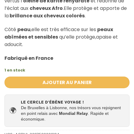
vertus l’
oléine de karité réhydrate
et redonne de
l’éclat aux
cheveux Afro
.Elle protège et apporte de
la
brillance aux cheveux colorés
.
Côté
peau
,elle est très efficace sur les
peaux
abîmées et sensibles
qu’elle protège,apaise et
adoucit.
Fabriqué en France
1 en stock
AJOUTER AU PANIER
LE CERCLE D'ÉBÈNE VOYAGE !
De Bruxelles à Lisbonne, nos trésors vous rejoignent
🌍
en point relais avec
Mondial Relay
. Rapide et
économique.